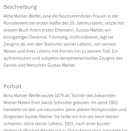
Beschreibung
Alma Mahler-Werfel, eine der faszinierendsten Frauen in der
Künstlerwelt der ersten Hälfte des 20. Jahrhunderts, setzte mit
diesem Buch ihrem ersten Ehemann, Gustav Mahler, ein
einzigartiges Denkmal. Freimütig, nicht indiskret, legt sie
Zeugnis ab, von den Stationen seines Lebens, von seinem
Wesen und ihres Lebens mit ihm bis hin zu seinem Tod. Ein
authentisches und subjektiv-temperamentvolles Zeugnis des
Genies und Menschen Gustav Mahler.
Portrait
Alma Mahler-Werfel wurde 1879 als Tochter des bekannten
Wiener Malers Emil Jakob Schindler geboren. Im Jahre 1902
heiratete sie den um neunzehn Jahre älteren Komponisten und
Dirigenten Gustav Mahler. Sie teilte mit ihm die neun letzten
schweren Jahre seines Lebens. 1915, nach einer kurzen
leidenschaftlichen Beziehung zu Oskar Kokoschka, heiratete sie