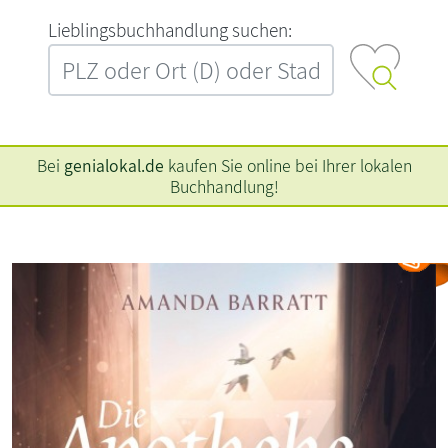
L‍i‍e‍b‍l‍i‍n‍g‍s‍b‍u‍c‍h‍h‍a‍n‍d‍l‍u‍n‍g‍ ‍s‍u‍c‍h‍e‍n‍:‍
Bei
genialokal.de
kaufen Sie online bei Ihrer lokalen
Buchhandlung!