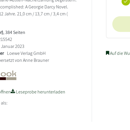
Accomplished: A Georgie Darcy Novel.
 Jahre. 21,0 cm / 13,7 cm / 3,4 cm (
r)
, 384 Seiten
215542
Januar 2023
ler
Loewe Verlag GmbH
Auf die Wu
ersetzt von Anne Brauner
ffnen
Leseprobe herunterladen
 als: