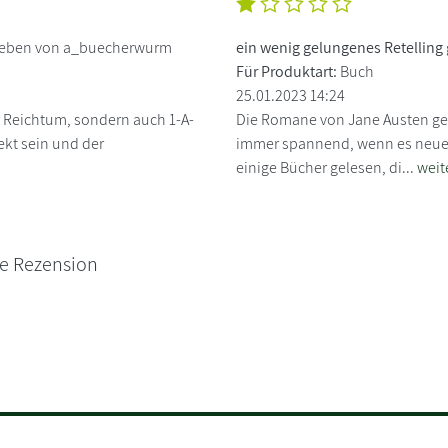
ieben von a_buecherwurm
ein wenig gelungenes Retelling
Für Produktart:
Buch
25.01.2023 14:24
r Reichtum, sondern auch 1-A-
Die Romane von Jane Austen ge
ekt sein und der
immer spannend, wenn es neue V
einige Bücher gelesen, di...
weit
ne Rezension