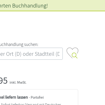
hrten
Buchhandlung!
‍u‍c‍h‍h‍a‍n‍d‍l‍u‍n‍g‍ ‍s‍u‍c‍h‍e‍n‍:‍
,95
inkl. MwSt.
kel liefern lassen
- Portofrei
Sofort lieferbar
(Versand mit Deutscher