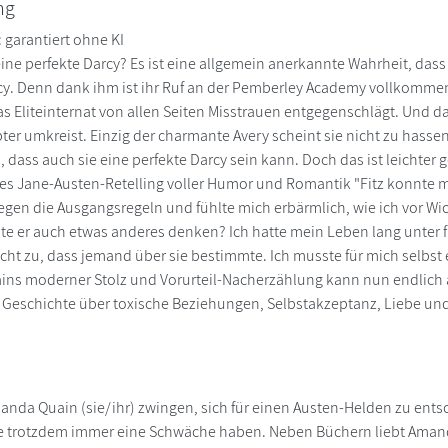
ng
garantiert ohne KI
ine perfekte Darcy? Es ist eine allgemein anerkannte Wahrheit, dass
y. Denn dank ihm ist ihr Ruf an der Pemberley Academy vollkommen r
s Eliteinternat von allen Seiten Misstrauen entgegenschlägt. Und dan
pter umkreist. Einzig der charmante Avery scheint sie nicht zu hasse
 dass auch sie eine perfekte Darcy sein kann. Doch das ist leichter ge
es Jane-Austen-Retelling voller Humor und Romantik "Fitz konnte m
 gegen die Ausgangsregeln und fühlte mich erbärmlich, wie ich vor Wi
ollte er auch etwas anderes denken? Ich hatte mein Leben lang unter
nicht zu, dass jemand über sie bestimmte. Ich musste für mich selbst
ns moderner Stolz und Vorurteil-Nacherzählung kann nun endlich 
e Geschichte über toxische Beziehungen, Selbstakzeptanz, Liebe un
da Quain (sie/ihr) zwingen, sich für einen Austen-Helden zu entsche
ie trotzdem immer eine Schwäche haben. Neben Büchern liebt Amand