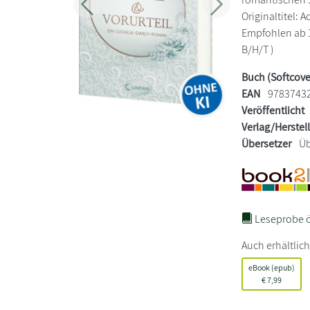
Zurück
Weiter
Originaltitel: 
Empfohlen ab 12
B/H/T )
Buch (Softcove
EAN
9783743
Veröffentlicht
Verlag/Herstel
Übersetzer
Üb
Leseprobe ö
Auch erhältlich
eBook (epub)
€
7,99