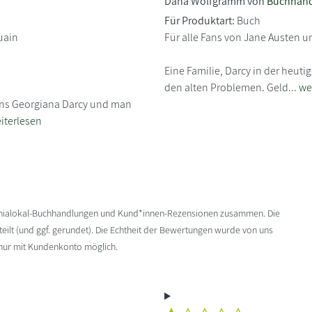
Dana Wolfgramm von
Buchhand
Für Produktart:
Buch
uain
Für alle Fans von Jane Austen un
Eine Familie, Darcy in der heuti
den alten Problemen. Geld...
we
ens Georgiana Darcy und man
iterlesen
enialokal-Buchhandlungen und Kund*innen-Rezensionen zusammen. Die
ilt (und ggf. gerundet). Die Echtheit der Bewertungen wurde von uns
 nur mit Kundenkonto möglich.