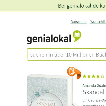
Bei
genialokal.de
kau
Gutschein
Wunschli
Amanda Quai
Skandal 
Ein Georgie-Da
romantischen 