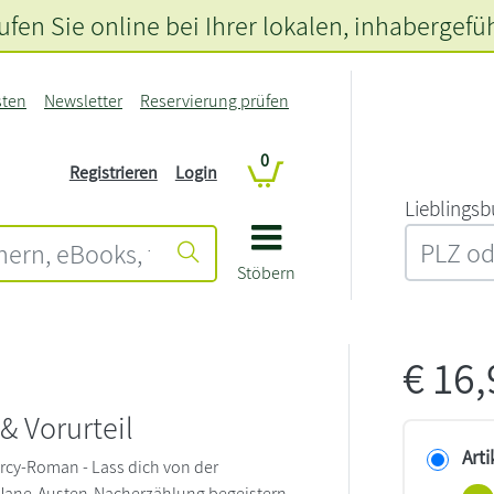
fen Sie online bei Ihrer lokalen
, inhabergefü
sten
Newsletter
Reservierung prüfen
0
Registrieren
Login
L‍i‍e‍b‍l‍i‍n‍g‍s‍b
Stöbern
€
16
n
& Vorurteil
Arti
rcy-Roman - Lass dich von der
Jane-Austen-Nacherzählung begeistern.