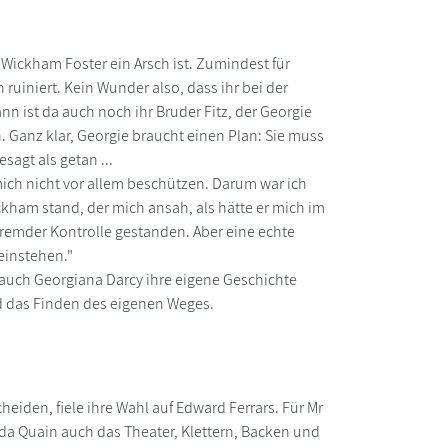
 Wickham Foster ein Arsch ist. Zumindest für
uiniert. Kein Wunder also, dass ihr bei der
n ist da auch noch ihr Bruder Fitz, der Georgie
n. Ganz klar, Georgie braucht einen Plan: Sie muss
sagt als getan ...
ich nicht vor allem beschützen. Darum war ich
ckham stand, der mich ansah, als hätte er mich im
 fremder Kontrolle gestanden. Aber eine echte
 einstehen."
auch Georgiana Darcy ihre eigene Geschichte
d das Finden des eigenen Weges.
iden, fiele ihre Wahl auf Edward Ferrars. Für Mr
a Quain auch das Theater, Klettern, Backen und