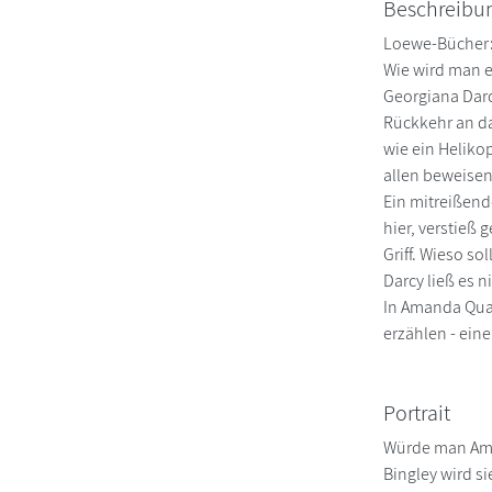
Beschreibu
Loewe-Bücher: 
Wie wird man e
Georgiana Darc
Rückkehr an da
wie ein Heliko
allen beweisen,
Ein mitreißend
hier, verstieß
Griff. Wieso s
Darcy ließ es 
In Amanda Quai
erzählen - ein
Portrait
Würde man Aman
Bingley wird s