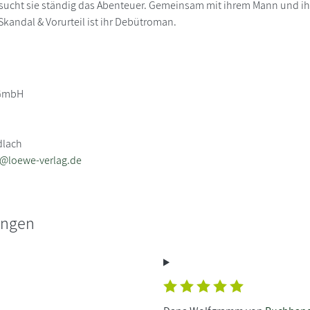
ucht sie ständig das Abenteuer. Gemeinsam mit ihrem Mann und ihrer
Skandal & Vorurteil ist ihr Debütroman.
 GmbH
dlach
b@loewe-verlag.de
ungen