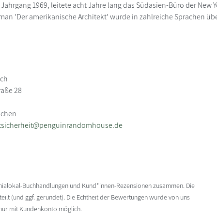
ahrgang 1969, leitete acht Jahre lang das Südasien-Büro der New Y
Roman 'Der amerikanische Architekt' wurde in zahlreiche Sprachen übe
uch
raße 28
nchen
tsicherheit@penguinrandomhouse.de
enialokal-Buchhandlungen und Kund*innen-Rezensionen zusammen. Die
ilt (und ggf. gerundet). Die Echtheit der Bewertungen wurde von uns
 nur mit Kundenkonto möglich.