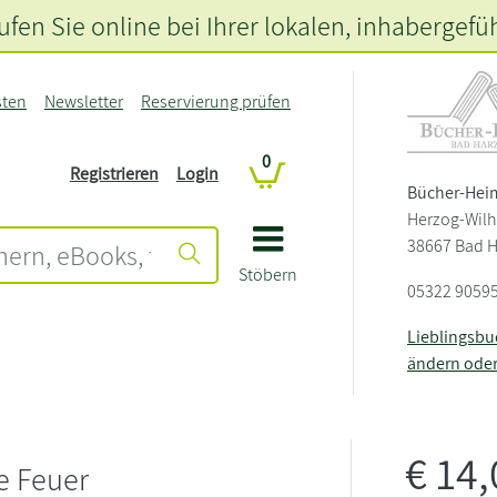
fen Sie online bei Ihrer lokalen
, inhabergefü
sten
Newsletter
Reservierung prüfen
0
Registrieren
Login
Bücher-Hei
Herzog-Wilh
38667 Bad 
Stöbern
05322 9059
Lieblingsb
ändern ode
€
14
e Feuer