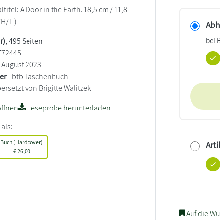
titel: A Door in the Earth. 18,5 cm / 11,8
/H/T )
Abho
bei 
r)
, 495 Seiten
772445
August 2023
ler
btb Taschenbuch
ersetzt von Brigitte Walitzek
ffnen
Leseprobe herunterladen
 als:
Buch (Hardcover)
Arti
€
26,00
Auf die Wu