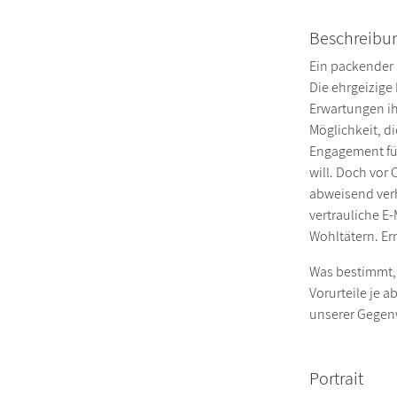
Beschreibu
Ein packender 
Die ehrgeizige
Erwartungen ih
Möglichkeit, d
Engagement für
will. Doch vor
abweisend verh
vertrauliche E
Wohltätern. Er
Was bestimmt, 
Vorurteile je 
unserer Gegen
Portrait