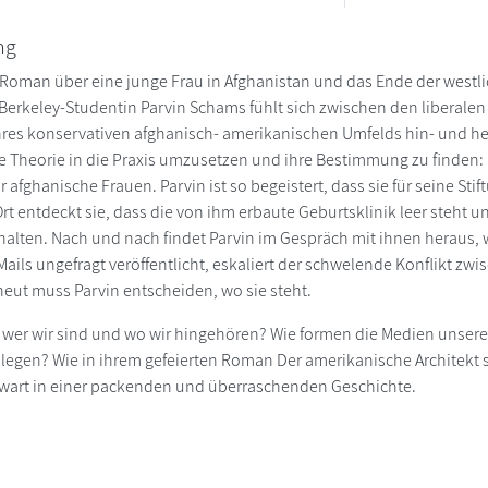
ng
Roman über eine junge Frau in Afghanistan und das Ende der westli
 Berkeley-Studentin Parvin Schams fühlt sich zwischen den liberale
res konservativen afghanisch- amerikanischen Umfelds hin- und her
ie Theorie in die Praxis umzusetzen und ihre Bestimmung zu finden:
 afghanische Frauen. Parvin ist so begeistert, dass sie für seine St
 Ort entdeckt sie, dass die von ihm erbaute Geburtsklinik leer steht
alten. Nach und nach findet Parvin im Gespräch mit ihnen heraus, wa
-Mails ungefragt veröffentlicht, eskaliert der schwelende Konflikt 
neut muss Parvin entscheiden, wo sie steht.
wer wir sind und wo wir hingehören? Wie formen die Medien unseren
ablegen? Wie in ihrem gefeierten Roman Der amerikanische Architek
wart in einer packenden und überraschenden Geschichte.