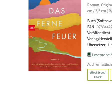
Roman. Original
cm / 3,3 cm ( B
Buch (Softcove
EAN
9783442
Veröffentlicht
Verlag/Herstel
Übersetzer
Üb
Leseprobe ö
Auch erhältlich
eBook (epub)
€
14,99