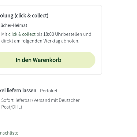
lung (click & collect)
Bücher-Heimat
Mit
click & collect
bis
18:00 Uhr
bestellen und
direkt
am folgenden Werktag
abholen.
In den Warenkorb
kel liefern lassen
- Portofrei
Sofort lieferbar
(Versand mit Deutscher
Post/DHL)
nschliste