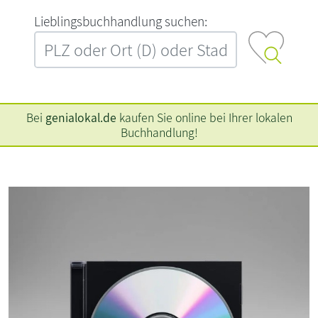
L‍i‍e‍b‍l‍i‍n‍g‍s‍b‍u‍c‍h‍h‍a‍n‍d‍l‍u‍n‍g‍ ‍s‍u‍c‍h‍e‍n‍:‍
Bei
genialokal.de
kaufen Sie online bei Ihrer lokalen
Buchhandlung!