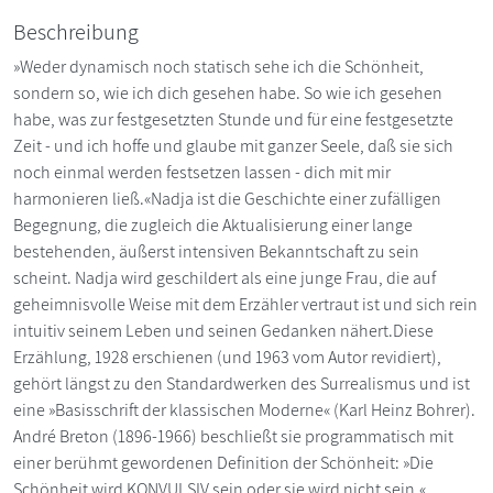
Beschreibung
»Weder dynamisch noch statisch sehe ich die Schönheit,
sondern so, wie ich dich gesehen habe. So wie ich gesehen
habe, was zur festgesetzten Stunde und für eine festgesetzte
Zeit - und ich hoffe und glaube mit ganzer Seele, daß sie sich
noch einmal werden festsetzen lassen - dich mit mir
harmonieren ließ.«Nadja ist die Geschichte einer zufälligen
Begegnung, die zugleich die Aktualisierung einer lange
bestehenden, äußerst intensiven Bekanntschaft zu sein
scheint. Nadja wird geschildert als eine junge Frau, die auf
geheimnisvolle Weise mit dem Erzähler vertraut ist und sich rein
intuitiv seinem Leben und seinen Gedanken nähert.Diese
Erzählung, 1928 erschienen (und 1963 vom Autor revidiert),
gehört längst zu den Standardwerken des Surrealismus und ist
eine »Basisschrift der klassischen Moderne« (Karl Heinz Bohrer).
André Breton (1896-1966) beschließt sie programmatisch mit
einer berühmt gewordenen Definition der Schönheit: »Die
Schönheit wird KONVULSIV sein oder sie wird nicht sein.«