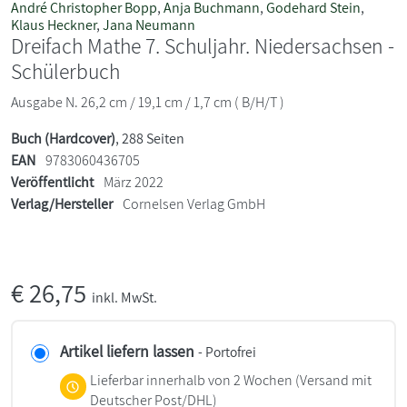
André Christopher Bopp
,
Anja Buchmann
,
Godehard Stein
,
Klaus Heckner
,
Jana Neumann
Dreifach Mathe 7. Schuljahr. Niedersachsen -
Schülerbuch
Ausgabe N. 26,2 cm / 19,1 cm / 1,7 cm ( B/H/T )
Buch (Hardcover)
, 288 Seiten
EAN
9783060436705
Veröffentlicht
März 2022
Verlag/Hersteller
Cornelsen Verlag GmbH
€
26,75
inkl. MwSt.
Artikel liefern lassen
- Portofrei
Lieferbar innerhalb von 2 Wochen
(Versand mit
Deutscher Post/DHL)