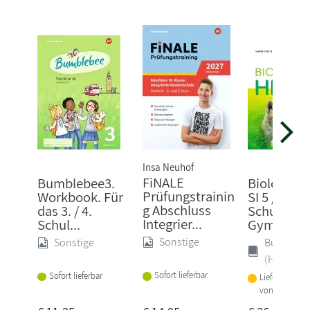
Insa Neuhof
FiNALE
Bumblebee3.
Biologie h
Prüfungstrainin
Workbook. Für
SI 5 / 6.
g Abschluss
das 3. / 4.
Schulbuch.
Integrier...
Schul...
Gym...
Sonstige
Sonstige
Buch
(Hardcove
Sofort lieferbar
Sofort lieferbar
Lieferbar inne
von 1-2 Woch