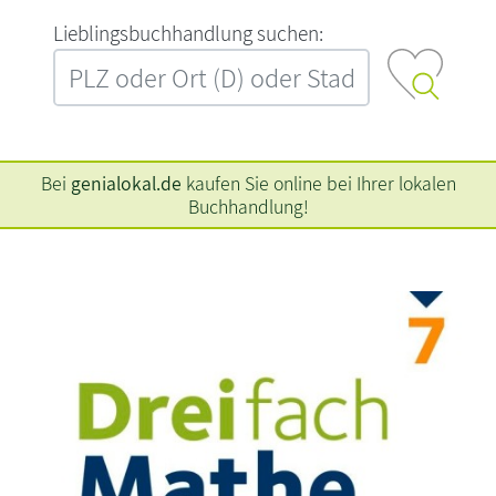
L‍i‍e‍b‍l‍i‍n‍g‍s‍b‍u‍c‍h‍h‍a‍n‍d‍l‍u‍n‍g‍ ‍s‍u‍c‍h‍e‍n‍:‍
Bei
genialokal.de
kaufen Sie online bei Ihrer lokalen
Buchhandlung!