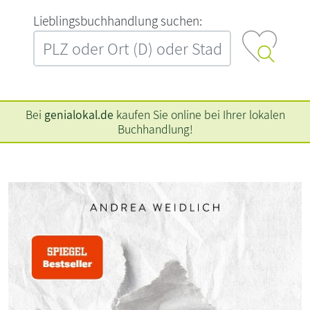
L‍i‍e‍b‍l‍i‍n‍g‍s‍b‍u‍c‍h‍h‍a‍n‍d‍l‍u‍n‍g‍ ‍s‍u‍c‍h‍e‍n‍:‍
Bei
genialokal.de
kaufen Sie online bei Ihrer lokalen
Buchhandlung!