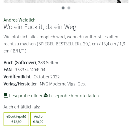
Andrea Weidlich
Wo ein Fuck it, da ein Weg
Wie plötzlich alles möglich wird, wenn du aufhörst, es allen
recht zu machen (SPIEGEL-BESTSELLER). 20,1 cm / 13,4 cm / 1,9
cm ( B/H/T )
Buch (Softcover)
, 283 Seiten
EAN
9783747404904
Veröffentlicht
Oktober 2022
Verlag/Hersteller
MVG Moderne Vlgs. Ges.
Leseprobe öffnen
Leseprobe herunterladen
Auch erhältlich als:
eBook (epub)
Audio
€
12,99
€
20,99