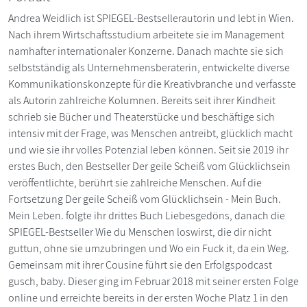
Andrea Weidlich ist SPIEGEL-Bestsellerautorin und lebt in Wien.
Nach ihrem Wirtschaftsstudium arbeitete sie im Management
namhafter internationaler Konzerne. Danach machte sie sich
selbstständig als Unternehmensberaterin, entwickelte diverse
Kommunikationskonzepte für die Kreativbranche und verfasste
als Autorin zahlreiche Kolumnen. Bereits seit ihrer Kindheit
schrieb sie Bücher und Theaterstücke und beschäftige sich
intensiv mit der Frage, was Menschen antreibt, glücklich macht
und wie sie ihr volles Potenzial leben können. Seit sie 2019 ihr
erstes Buch, den Bestseller Der geile Scheiß vom Glücklichsein
veröffentlichte, berührt sie zahlreiche Menschen. Auf die
Fortsetzung Der geile Scheiß vom Glücklichsein - Mein Buch.
Mein Leben. folgte ihr drittes Buch Liebesgedöns, danach die
SPIEGEL-Bestseller Wie du Menschen loswirst, die dir nicht
guttun, ohne sie umzubringen und Wo ein Fuck it, da ein Weg.
Gemeinsam mit ihrer Cousine führt sie den Erfolgspodcast
gusch, baby. Dieser ging im Februar 2018 mit seiner ersten Folge
online und erreichte bereits in der ersten Woche Platz 1 in den