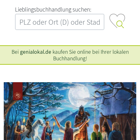
L‍i‍e‍b‍l‍i‍n‍g‍s‍b‍u‍c‍h‍h‍a‍n‍d‍l‍u‍n‍g‍ ‍s‍u‍c‍h‍e‍n‍:‍
Bei
genialokal.de
kaufen Sie online bei Ihrer lokalen
Buchhandlung!