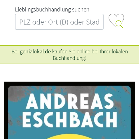
L‍i‍e‍b‍l‍i‍n‍g‍s‍b‍u‍c‍h‍h‍a‍n‍d‍l‍u‍n‍g‍ ‍s‍u‍c‍h‍e‍n‍:‍
Bei
genialokal.de
kaufen Sie online bei Ihrer lokalen
Buchhandlung!