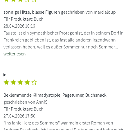
sonnige Hitze, blasse Figuren
geschrieben von marcialoup
Für Produktart:
Buch
28.04.2026 10:16
Fausto ist ein sympathischer Protagonist, der in seinem Dorf in
Frankreich geblieben ist, das fast alle anderen irgendwann
verlassen haben, weil es außer Sommer nur noch Sommer...
weiterlesen
Beklemmende Klimadystopie, Pageturner, Buchsnack
geschrieben von AnniS
Für Produktart:
Buch
27.04.2026 17:50
"Ins fahle Herz des Sommers" war mein erster Roman von
Andreas Eschbach. Ich lese gern mal Dystopien und habe mich