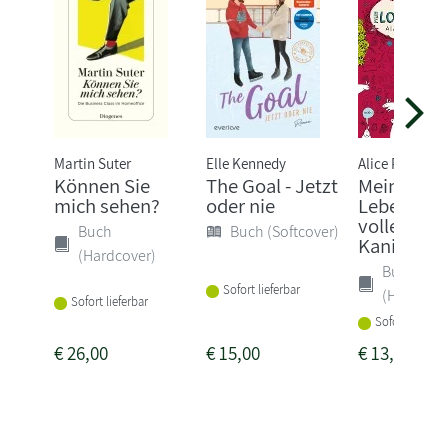
Martin Suter
Elle Kennedy
Alice Pantermü
Können Sie
The Goal - Jetzt
Mein Lotta
mich sehen?
oder nie
Leben 01. 
voller
Buch
Buch (Softcover)
Kaninchen
(Hardcover)
Buch
Sofort lieferbar
(Hardcove
Sofort lieferbar
Sofort lieferba
€
26,00
€
15,00
€
13,00