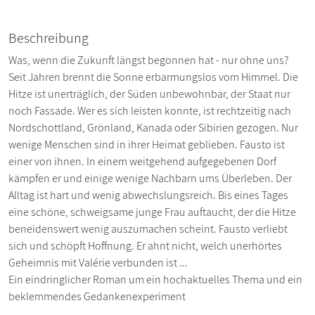
Beschreibung
Was, wenn die Zukunft längst begonnen hat - nur ohne uns?
Seit Jahren brennt die Sonne erbarmungslos vom Himmel. Die
Hitze ist unerträglich, der Süden unbewohnbar, der Staat nur
noch Fassade. Wer es sich leisten konnte, ist rechtzeitig nach
Nordschottland, Grönland, Kanada oder Sibirien gezogen. Nur
wenige Menschen sind in ihrer Heimat geblieben. Fausto ist
einer von ihnen. In einem weitgehend aufgegebenen Dorf
kämpfen er und einige wenige Nachbarn ums Überleben. Der
Alltag ist hart und wenig abwechslungsreich. Bis eines Tages
eine schöne, schweigsame junge Frau auftaucht, der die Hitze
beneidenswert wenig auszumachen scheint. Fausto verliebt
sich und schöpft Hoffnung. Er ahnt nicht, welch unerhörtes
Geheimnis mit Valérie verbunden ist ...
Ein eindringlicher Roman um ein hochaktuelles Thema und ein
beklemmendes Gedankenexperiment