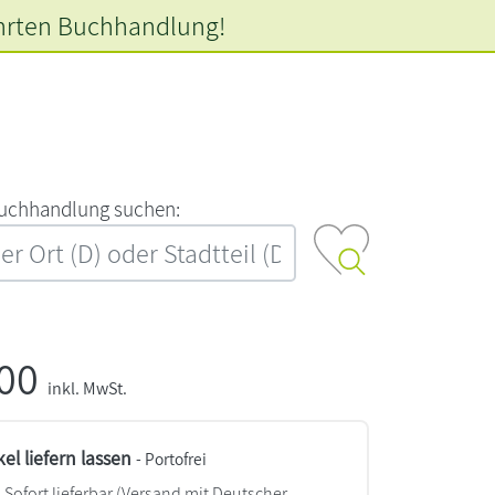
hrten
Buchhandlung!
‍u‍c‍h‍h‍a‍n‍d‍l‍u‍n‍g‍ ‍s‍u‍c‍h‍e‍n‍:‍
,00
inkl. MwSt.
kel liefern lassen
- Portofrei
Sofort lieferbar
(Versand mit Deutscher