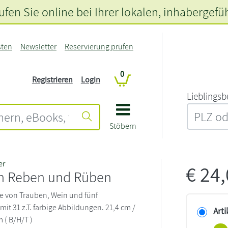
fen Sie online bei Ihrer lokalen
, inhabergefü
sten
Newsletter
Reservierung prüfen
0
Registrieren
Login
L‍i‍e‍b‍l‍i‍n‍g‍s‍b
Stöbern
er
€
24
n Reben und Rüben
e von Trauben, Wein und fünf
it 31 z.T. farbige Abbildungen. 21,4 cm /
Arti
m ( B/H/T )