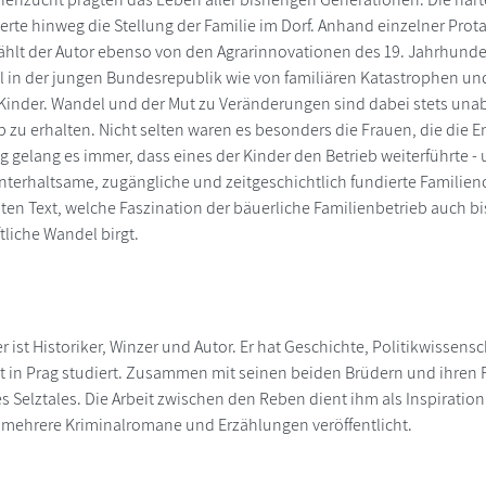
rte hinweg die Stellung der Familie im Dorf. Anhand einzelner Pr
zählt der Autor ebenso von den Agrarinnovationen des 19. Jahrhun
 in der jungen Bundesrepublik wie von familiären Katastrophen un
e Kinder. Wandel und der Mut zu Veränderungen sind dabei stets u
b zu erhalten. Nicht selten waren es besonders die Frauen, die die 
 gelang es immer, dass eines der Kinder den Betrieb weiterführte -
unterhaltsame, zugängliche und zeitgeschichtlich fundierte Familien
lten Text, welche Faszination der bäuerliche Familienbetrieb auch bi
tliche Wandel birgt.
 ist Historiker, Winzer und Autor. Er hat Geschichte, Politikwissens
ät in Prag studiert. Zusammen mit seinen beiden Brüdern und ihren Fa
 Selztales. Die Arbeit zwischen den Reben dient ihm als Inspiration
r mehrere Kriminalromane und Erzählungen veröffentlicht.