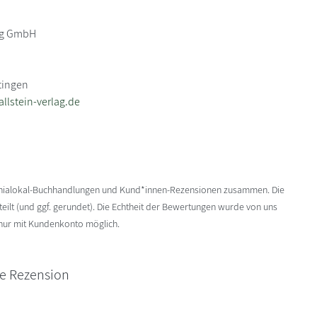
lag GmbH
tingen
llstein-verlag.de
enialokal-Buchhandlungen und Kund*innen-Rezensionen zusammen. Die
ilt (und ggf. gerundet). Die Echtheit der Bewertungen wurde von uns
 nur mit Kundenkonto möglich.
ne Rezension