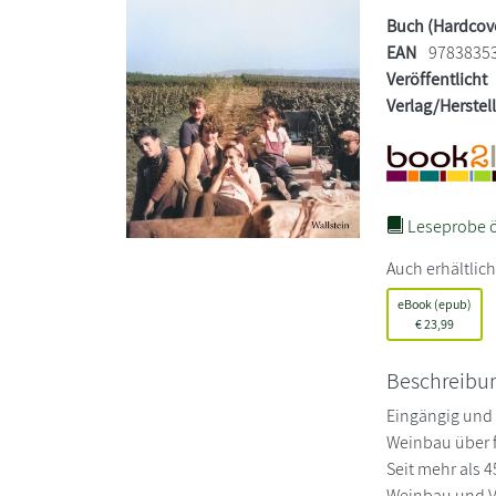
Buch (Hardcov
EAN
9783835
Veröffentlicht
Verlag/Herstel
Leseprobe ö
Auch erhältlich
eBook (epub)
€
23,99
Beschreibu
Eingängig und 
Weinbau über 
Seit mehr als 
Weinbau und Vi