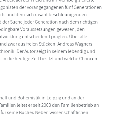
otagonisten der vorangegangenen fünf Generationen
derts und dem sich rasant beschleunigenden
d der Suche jeder Generation nach dem richtigen
nabdingbare Voraussetzungen gewesen, den
Entwicklung entscheidend prägten. Über alle
 und zwar aus freien Stücken. Andreas Wagners
chronik. Der Autor zeigt in seinem lebendig und
s in die heutige Zeit besitzt und welche Chancen
chaft und Bohemistik in Leipzig und an der
milien leitet er seit 2003 den Familienbetrieb an
 für seine Bücher. Neben wissenschaftlichen