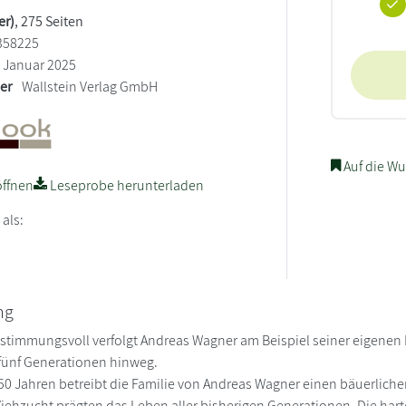
er)
, 275 Seiten
358225
Januar 2025
ler
Wallstein Verlag GmbH
Auf die Wu
ffnen
Leseprobe herunterladen
 als:
ng
stimmungsvoll verfolgt Andreas Wagner am Beispiel seiner eigenen
fünf Generationen hinweg.
450 Jahren betreibt die Familie von Andreas Wagner einen bäuerliche
ehzucht prägten das Leben aller bisherigen Generationen. Die hart