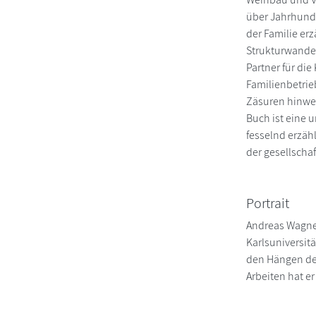
über Jahrhunde
der Familie er
Strukturwandel
Partner für di
Familienbetrie
Zäsuren hinweg
Buch ist eine 
fesselnd erzäh
der gesellschaf
Portrait
Andreas Wagner
Karlsuniversit
den Hängen des
Arbeiten hat e