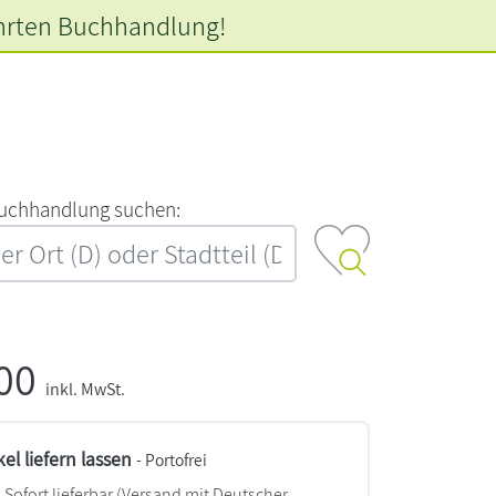
hrten
Buchhandlung!
‍u‍c‍h‍h‍a‍n‍d‍l‍u‍n‍g‍ ‍s‍u‍c‍h‍e‍n‍:‍
,00
inkl. MwSt.
kel liefern lassen
- Portofrei
Sofort lieferbar
(Versand mit Deutscher