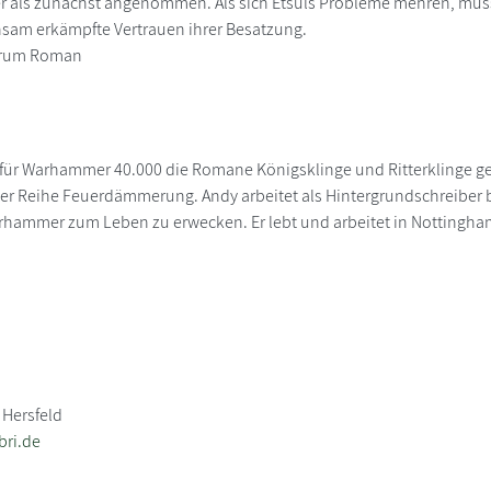
her als zunächst angenommen. Als sich Etsuls Probleme mehren, muss s
sam erkämpfte Vertrauen ihrer Besatzung.
tarum Roman
 für Warhammer 40.000 die Romane Königsklinge und Ritterklinge g
r Reihe Feuerdämmerung. Andy arbeitet als Hintergrundschreiber b
hammer zum Leben zu erwecken. Er lebt und arbeitet in Nottingha
 Hersfeld
bri.de