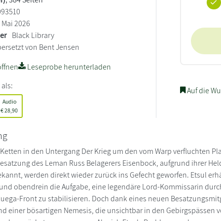
093510
Mai 2026
ler
Black Library
ersetzt von Bent Jensen
ffnen
Leseprobe herunterladen
 als:
Auf die Wu
Audio
€
28,90
ng
 Ketten in den Untergang Der Krieg um den vom Warp verfluchten Pl
Besatzung des Leman Russ Belagerers Eisenbock, aufgrund ihrer He
ekannt, werden direkt wieder zurück ins Gefecht geworfen. Etsul e
 und obendrein die Aufgabe, eine legendäre Lord-Kommissarin durc
uega-Front zu stabilisieren. Doch dank eines neuen Besatzungsmitg
nd einer bösartigen Nemesis, die unsichtbar in den Gebirgspässen vor