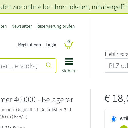
fen Sie online bei Ihrer lokalen
, inhabergefü
sten
Newsletter
Reservierung prüfen
0
Registrieren
Login
L‍i‍e‍b‍l‍i‍n‍g‍s‍b
Stöbern
€
18
er 40.000 - Belagerer
orenen. Originaltitel: Demolisher. 21,1
2,6 cm ( B/H/T )
Arti
r)
, 384 Seiten