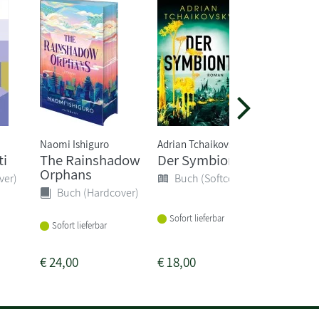
Naomi Ishiguro
Adrian Tchaikovsky
Suzanne C
ti
The Rainshadow
Der Symbiont
Die Tri
Orphans
Panem 
ver)
Buch (Softcover)
bricht 
Buch (Hardcover)
Buch 
Sofort lieferbar
Sofort lieferbar
Sofort li
€
24,00
€
18,00
€
26,00