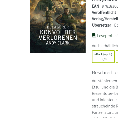
EAN
9781836
Veröffentlicht
Verlag/Herstel
Übersetzer
Üb
Leseprobe ö
Auch erhältlich
eBook (epub)
€
9,99
Beschreibu
Auf stählernen
Etsul und die 
Riesentöter- b
und Infanterie
strauchelnde R
Panzer stört, u