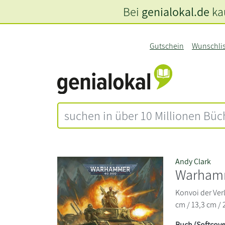
Bei
genialokal.de
kau
Gutschein
Wunschli
Andy Clark
Warhamm
Konvoi der Verl
cm / 13,3 cm / 
Buch (Softcove