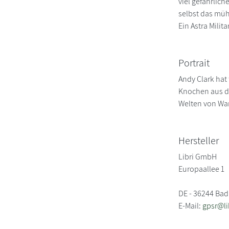
viel gefährlic
selbst das müh
Ein Astra Mili
Portrait
Andy Clark hat
Knochen aus de
Welten von War
Hersteller
Libri GmbH
Europaallee 1
DE - 36244 Bad
E-Mail:
gpsr@li