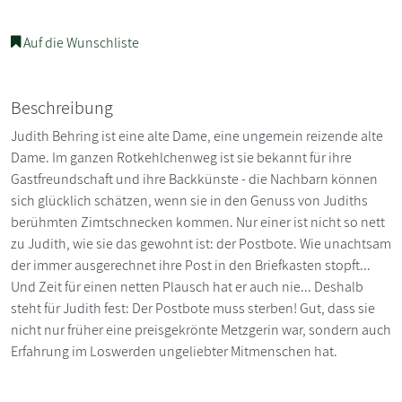
Auf die Wunschliste
Beschreibung
Judith Behring ist eine alte Dame, eine ungemein reizende alte
Dame. Im ganzen Rotkehlchenweg ist sie bekannt für ihre
Gastfreundschaft und ihre Backkünste - die Nachbarn können
sich glücklich schätzen, wenn sie in den Genuss von Judiths
berühmten Zimtschnecken kommen. Nur einer ist nicht so nett
zu Judith, wie sie das gewohnt ist: der Postbote. Wie unachtsam
der immer ausgerechnet ihre Post in den Briefkasten stopft...
Und Zeit für einen netten Plausch hat er auch nie... Deshalb
steht für Judith fest: Der Postbote muss sterben! Gut, dass sie
nicht nur früher eine preisgekrönte Metzgerin war, sondern auch
Erfahrung im Loswerden ungeliebter Mitmenschen hat.