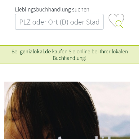
L‍i‍e‍b‍l‍i‍n‍g‍s‍b‍u‍c‍h‍h‍a‍n‍d‍l‍u‍n‍g‍ ‍s‍u‍c‍h‍e‍n‍:‍
Bei
genialokal.de
kaufen Sie online bei Ihrer lokalen
Buchhandlung!