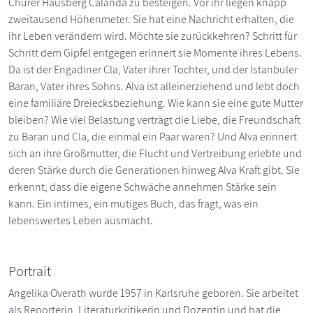
Churer Hausberg Calanda zu besteigen. Vor ihr liegen knapp
zweitausend Höhenmeter. Sie hat eine Nachricht erhalten, die
ihr Leben verändern wird. Möchte sie zurückkehren? Schritt für
Schritt dem Gipfel entgegen erinnert sie Momente ihres Lebens.
Da ist der Engadiner Cla, Vater ihrer Tochter, und der Istanbuler
Baran, Vater ihres Sohns. Alva ist alleinerziehend und lebt doch
eine familiäre Dreiecksbeziehung. Wie kann sie eine gute Mutter
bleiben? Wie viel Belastung verträgt die Liebe, die Freundschaft
zu Baran und Cla, die einmal ein Paar waren? Und Alva erinnert
sich an ihre Großmutter, die Flucht und Vertreibung erlebte und
deren Stärke durch die Generationen hinweg Alva Kraft gibt. Sie
erkennt, dass die eigene Schwäche annehmen Stärke sein
kann. Ein intimes, ein mutiges Buch, das fragt, was ein
lebenswertes Leben ausmacht.
Portrait
Angelika Overath wurde 1957 in Karlsruhe geboren. Sie arbeitet
als Reporterin, Literaturkritikerin und Dozentin und hat die