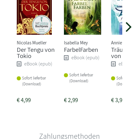
Nicolas Mueller
Isabella Mey
Annie Laine
Der Tengu von
FarbelFarben
Träum nic
Tokio
von Liebe
eBook (epub)
eBook (epub)
eBook (e
Sofort lieferbar
Sofort lieferbar
Sofort lieferba
(Download)
(Download)
(Download)
€
4,99
€
2,99
€
3,99
Zahlungsmethoden