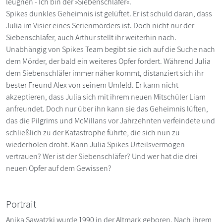
leugnen - Ich bin der »Siebenschläfer«.
Spikes dunkles Geheimnis ist gelüftet. Er ist schuld daran, dass
Julia im Visier eines Serienmörders ist. Doch nicht nur der
Siebenschläfer, auch Arthur stellt ihr weiterhin nach.
Unabhängig von Spikes Team begibt sie sich auf die Suche nach
dem Mörder, der bald ein weiteres Opfer fordert. Während Julia
dem Siebenschläfer immer näher kommt, distanziert sich ihr
bester Freund Alex von seinem Umfeld. Er kann nicht
akzeptieren, dass Julia sich mit ihrem neuen Mitschüler Liam
anfreundet. Doch nur über ihn kann sie das Geheimnis lüften,
das die Pilgrims und McMillans vor Jahrzehnten verfeindete und
schließlich zu der Katastrophe führte, die sich nun zu
wiederholen droht. Kann Julia Spikes Urteilsvermögen
vertrauen? Wer ist der Siebenschläfer? Und wer hat die drei
neuen Opfer auf dem Gewissen?
Portrait
Anika Sawatzki wurde 1990 in der Altmark geboren. Nach ihrem