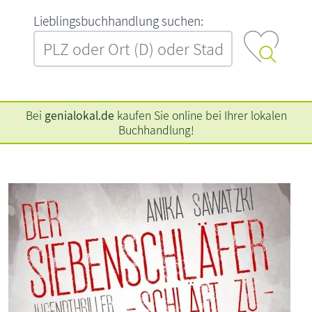
L‍i‍e‍b‍l‍i‍n‍g‍s‍b‍u‍c‍h‍h‍a‍n‍d‍l‍u‍n‍g‍ ‍s‍u‍c‍h‍e‍n‍:‍
Bei
genialokal.de
kaufen Sie online bei Ihrer lokalen
Buchhandlung!