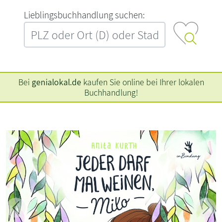
L‍i‍e‍b‍l‍i‍n‍g‍s‍b‍u‍c‍h‍h‍a‍n‍d‍l‍u‍n‍g‍ ‍s‍u‍c‍h‍e‍n‍:‍
Bei
genialokal.de
kaufen Sie online bei Ihrer lokalen
Buchhandlung!
Zurück
Weit