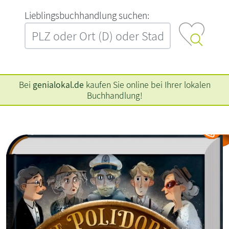
L‍i‍e‍b‍l‍i‍n‍g‍s‍b‍u‍c‍h‍h‍a‍n‍d‍l‍u‍n‍g‍ ‍s‍u‍c‍h‍e‍n‍:‍
Bei
genialokal.de
kaufen Sie online bei Ihrer lokalen
Buchhandlung!