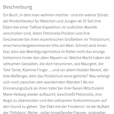
Beschreibung
Ein Buch, in dem man wohnen möchte - und ein wahrer Schatz
der Kinderliteratur für Mädchen und Jungen ab 10 Seit ihre
Eltern bei einer Tiefsee-Expedition im südlichen Atlantik
verschollen sind, leben Petronella Polidori und ihre
Geschwister bei ihren exzentrischen Großeltern im 'Polidorium',
einer heruntergekommenen Villa am Meer. Schnell wird ihnen
klar, dass das Beerdigungsinstitut im Keller nicht das einzige
Geheimnis hinter den alten Mauern ist. Welche Macht haben die
seltsamen Gestalten, die dort herumirren, wie Mausgret, die
Tote Tante, Klamme Finger ... und vor allem Hodder Morkel, der
tote Walfänger, dem das Polidorium einst gehörte? Was verbirgt
sich noch zwischen den wandernden Wänden? Als ein
Erinnerungsstück an ihren Vater bei ihrer fiesen Mitschülerin
Marie-Hedwig wieder auftaucht, beschließt Petronella, ihre
Angst zu überwinden und den seltsamen Vorkommnissen auf
den Grund zu gehen. 'Der Pakt mit der Finsternis' ist der Auftakt
der 'Polidoris'-Reihe - voller hinreißender Figuren, origineller