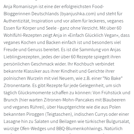
Anja Romaniszyn ist eine der erfolgreichsten Food-
Bloggerinnen Deutschlands (byanjushka.com) und steht für
Authentizität, Inspiration und vor allem für leckeres, veganes
Essen für Körper und Seele - ganz ohne Verzicht. Mit über 60
Wohlfühl-Rezepten zeigt Anja in »Einfach Glücklich Vegan«, dass
veganes Kochen und Backen einfach ist und besonders viel
Freude und Genuss bereitet. Es ist die Sammlung von Anjas
Lieblingsrezepten, jedes der über 60 Rezepte spiegelt ihren
persönlichen Geschmack wider. Ihr Kochbuch verbindet
bekannte Klassiker aus ihrer Kindheit und Gerichte ihrer
polnischen Wurzeln mit viel Neuem, wie z.B. einer "No Bake"
Zitronentarte. Es gibt Rezepte für jede Gelegenheit, um sich
täglich Glücksmomente schaffen zu können: Von Frühstück und
Brunch (hier warten Zitronen-Mohn-Pancakes mit Blaubeeren
und veganes Rührei), über Hauptgerichte wie die aus Polen
bekannten Piroggen (Teigtaschen), indischen Currys oder einer
Lasagne hin zu Salaten und Beilagen wie türkischer Bulgursalat,
würzige Ofen-Wedges und BBQ-Blumenkohlwings. Natürlich