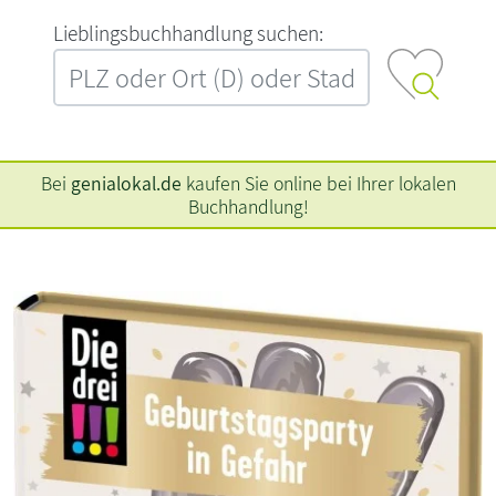
L‍i‍e‍b‍l‍i‍n‍g‍s‍b‍u‍c‍h‍h‍a‍n‍d‍l‍u‍n‍g‍ ‍s‍u‍c‍h‍e‍n‍:‍
Bei
genialokal.de
kaufen Sie online bei Ihrer lokalen
Buchhandlung!