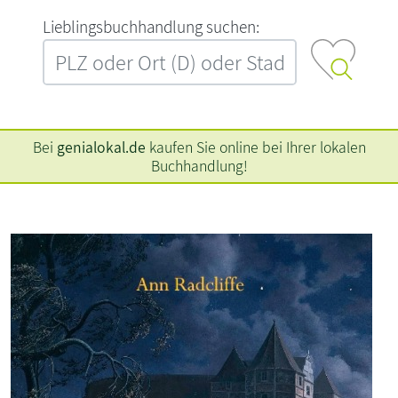
L‍i‍e‍b‍l‍i‍n‍g‍s‍b‍u‍c‍h‍h‍a‍n‍d‍l‍u‍n‍g‍ ‍s‍u‍c‍h‍e‍n‍:‍
Bei
genialokal.de
kaufen Sie online bei Ihrer lokalen
Buchhandlung!