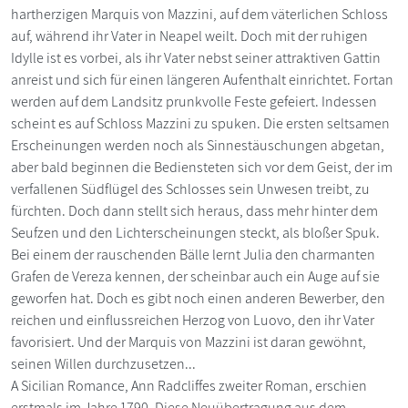
hartherzigen Marquis von Mazzini, auf dem väterlichen Schloss
auf, während ihr Vater in Neapel weilt. Doch mit der ruhigen
Idylle ist es vorbei, als ihr Vater nebst seiner attraktiven Gattin
anreist und sich für einen längeren Aufenthalt einrichtet. Fortan
werden auf dem Landsitz prunkvolle Feste gefeiert. Indessen
scheint es auf Schloss Mazzini zu spuken. Die ersten seltsamen
Erscheinungen werden noch als Sinnestäuschungen abgetan,
aber bald beginnen die Bediensteten sich vor dem Geist, der im
verfallenen Südflügel des Schlosses sein Unwesen treibt, zu
fürchten. Doch dann stellt sich heraus, dass mehr hinter dem
Seufzen und den Lichterscheinungen steckt, als bloßer Spuk.
Bei einem der rauschenden Bälle lernt Julia den charmanten
Grafen de Vereza kennen, der scheinbar auch ein Auge auf sie
geworfen hat. Doch es gibt noch einen anderen Bewerber, den
reichen und einflussreichen Herzog von Luovo, den ihr Vater
favorisiert. Und der Marquis von Mazzini ist daran gewöhnt,
seinen Willen durchzusetzen...
A Sicilian Romance, Ann Radcliffes zweiter Roman, erschien
erstmals im Jahre 1790. Diese Neuübertragung aus dem