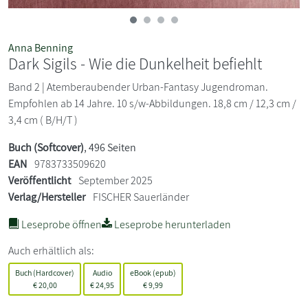
Anna Benning
Dark Sigils - Wie die Dunkelheit befiehlt
Band 2 | Atemberaubender Urban-Fantasy Jugendroman.
Empfohlen ab 14 Jahre. 10 s/w-Abbildungen. 18,8 cm / 12,3 cm /
3,4 cm ( B/H/T )
Buch (Softcover)
, 496 Seiten
EAN
9783733509620
Veröffentlicht
September 2025
Verlag/Hersteller
FISCHER Sauerländer
Leseprobe öffnen
Leseprobe herunterladen
Auch erhältlich als:
Buch (Hardcover)
Audio
eBook (epub)
€
20,00
€
24,95
€
9,99