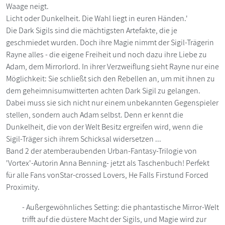
Waage neigt.
Licht oder Dunkelheit. Die Wahl liegt in euren Händen.'
Die Dark Sigils sind die mächtigsten Artefakte, die je
geschmiedet wurden. Doch ihre Magie nimmt der Sigil-Trägerin
Rayne alles - die eigene Freiheit und noch dazu ihre Liebe zu
Adam, dem Mirrorlord. In ihrer Verzweiflung sieht Rayne nur eine
Möglichkeit: Sie schließt sich den Rebellen an, um mit ihnen zu
dem geheimnisumwitterten achten Dark Sigil zu gelangen.
Dabei muss sie sich nicht nur einem unbekannten Gegenspieler
stellen, sondern auch Adam selbst. Denn er kennt die
Dunkelheit, die von der Welt Besitz ergreifen wird, wenn die
Sigil-Träger sich ihrem Schicksal widersetzen ...
Band 2 der atemberaubenden Urban-Fantasy-Trilogie von
'Vortex'-Autorin Anna Benning- jetzt als Taschenbuch! Perfekt
für alle Fans vonStar-crossed Lovers, He Falls Firstund Forced
Proximity.
- Außergewöhnliches Setting: die phantastische Mirror-Welt
trifft auf die düstere Macht der Sigils, und Magie wird zur