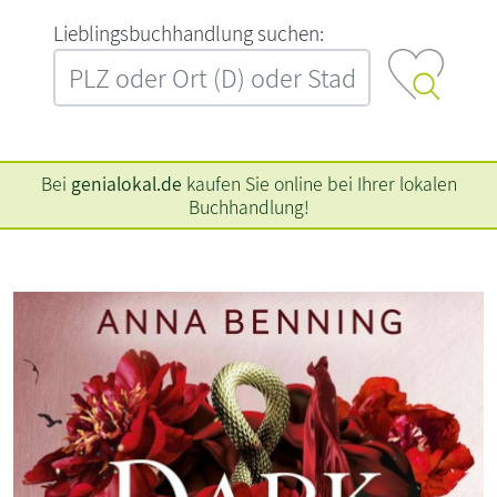
L‍i‍e‍b‍l‍i‍n‍g‍s‍b‍u‍c‍h‍h‍a‍n‍d‍l‍u‍n‍g‍ ‍s‍u‍c‍h‍e‍n‍:‍
Bei
genialokal.de
kaufen Sie online bei Ihrer lokalen
Buchhandlung!