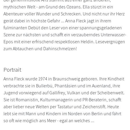
mythischen Welt - am Grund des Ozeans. Ella stürzt in ein
Abenteuer voller Wunder und Schrecken. Und nicht nur ihr Herz
gerät dabei in höchste Gefahr ... Anna Fleck jagt in ihrem
fulminanten Debüt den Leser von einer spannungsgeladenen
Szene zur nächsten und schafft ein verzauberndes Unterwasser-
Epos mit einer erfrischend respektlosen Heldin. Lesevergnügen
zum Abtauchen und Dahinschmelzen!
Portrait
Anna Fleck wurde 1974 in Braunschweig geboren. Ihre Kindheit
verbrachte sie in Bullerbü, Phantásien und im Auenland, ihre
Jugend vorwiegend auf Gallifrey, Vulkan und der Scheibenwelt.
Sie ist Romanistin, Kulturmanagerin und PR-Beraterin, schafft
aber lieber neue Welten per Tastatur und Zeichenstift. Heute
lebt sie mit Mann und Kindern im Norden von Berlin und fährt
so oft wie möglich ans Meer - egal an welches ...