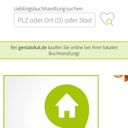
L‍i‍e‍b‍l‍i‍n‍g‍s‍b‍u‍c‍h‍h‍a‍n‍d‍l‍u‍n‍g‍ ‍s‍u‍c‍h‍e‍n‍:‍
Bei
genialokal.de
kaufen Sie online bei Ihrer lokalen
Buchhandlung!