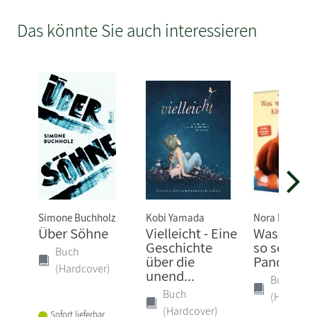
Das könnte Sie auch interessieren
Simone Buchholz
Kobi Yamada
Nora Imlau
Über Söhne
Vielleicht - Eine
Was wütes
Geschichte
so sehr, kl
Buch
über die
Pandabär?
(Hardcover)
unend...
Buch
Buch
(Hardcove
(Hardcover)
Sofort lieferbar