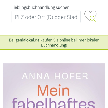
L‍i‍e‍b‍l‍i‍n‍g‍s‍b‍u‍c‍h‍h‍a‍n‍d‍l‍u‍n‍g‍ ‍s‍u‍c‍h‍e‍n‍:‍
Bei
genialokal.de
kaufen Sie online bei Ihrer lokalen
Buchhandlung!