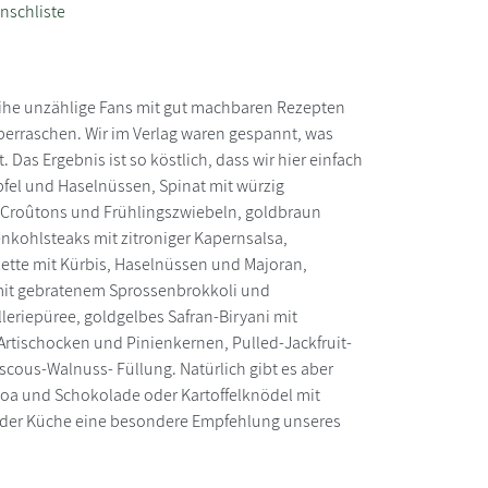
nschliste
 Reihe unzählige Fans mit gut machbaren Rezepten
h überraschen. Wir im Verlag waren gespannt, was
as Ergebnis ist so köstlich, dass wir hier einfach
pfel und Haselnüssen, Spinat mit würzig
Croûtons und Frühlingszwiebeln, goldbraun
kohlsteaks mit zitroniger Kapernsalsa,
ette mit Kürbis, Haselnüssen und Majoran,
mit gebratenem Sprossenbrokkoli und
eriepüree, goldgelbes Safran-Biryani mit
Artischocken und Pinienkernen, Pulled-Jackfruit-
cous-Walnuss- Füllung. Natürlich gibt es aber
noa und Schokolade oder Kartoffelknödel mit
n in der Küche eine besondere Empfehlung unseres