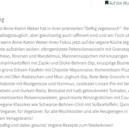
Auf die Wu
ng
est Anne-Katrin Weber hat in ihrer prämierten "Deftig vegetarisch"-
 alltagstauglich, aber gleichzeitig auch raffiniert sind und am Tisc
enn Anne-Katrin Weber ihren Fokus jetzt auf die vegane Küche legt. D
te aufzählen wollen: ofengeröstete Petersilienwurzeln mit Granata
shews, Rosinen und Mandelmus, Maronensüppchen mit knusprigen 
arinkartoffeln mit Zaziki und Dicke-Bohnen-Dip, knusprige Blumen
grüne Erbsen-Falafeln mit Chipotle-Mayonnaise, Kichererbsen-Pizz
ni mit Ofen-Radieschen und Miso-Joghurt-Dip, Rote-Bete-Gnocchi 
tabrote mit Röstgemüse und Hummus, rustikaler Linsen-Pie mit Sell
ebeln und Gurken-Raita, Brotsalat mit halb getrockneten Tomaten, 
amellisierten Rotweinzwiebeln, geschmorte Wirsingröllchen mit Cous
vegane Klassiker wie Schwarze-Bohnen-Chili mit Süßkartoffeln, Qui
r Veganer, für Vegetarier, für alle Mischköstler und alle Neugierige
ten Verlagsteams!
, saftig und dabei gesund: Vegane Rezepte zum Niederknien!