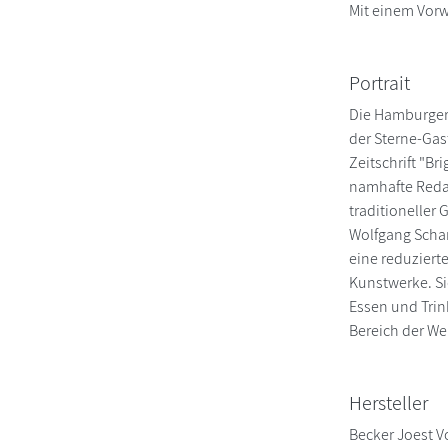
Mit einem Vorw
Portrait
Die Hamburgeri
der Sterne-Gas
Zeitschrift "Br
namhafte Redak
traditioneller 
Wolfgang Schar
eine reduziert
Kunstwerke. Si
Essen und Trin
Bereich der Wer
Hersteller
Becker Joest V