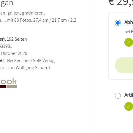
€
29
egan
n, grillen, gratinieren,
.... mit 83 Fotos. 27,4 cm / 21,7 cm / 2,2
Abho
bei 
er)
, 192 Seiten
531981
Oktober 2020
ler
Becker Joest Volk Verlag
tos von Wolfgang Schardt
Arti