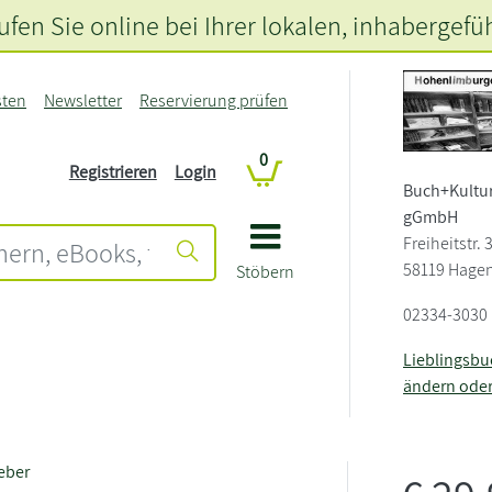
fen Sie online bei Ihrer lokalen
, inhabergefü
sten
Newsletter
Reservierung prüfen
0
Registrieren
Login
Buch+
Kultu
gGmbH
Freiheitstr. 
58119 Hage
Stöbern
02334-3030
Lieblingsb
ändern ode
eber