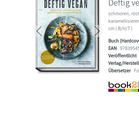
Deftig v
schmoren, röste
karamellisieren
cm ( B/H/T )
Zurück
Weiter
Buch (Hardcov
EAN
9783954
Veröffentlicht
Verlag/Herstel
Übersetzer
Fo