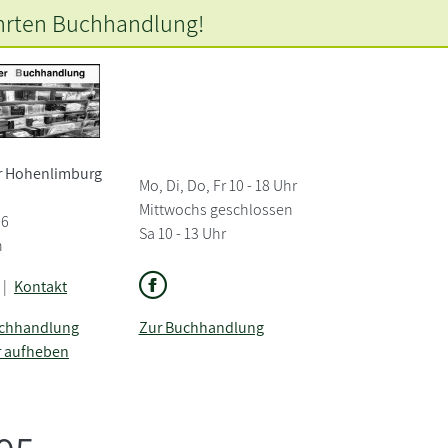
hrten
Buchhandlung!
r Hohenlimburg
Mo, Di, Do, Fr 10 - 18 Uhr
Mittwochs geschlossen
36
Sa 10 - 13 Uhr
n
|
Kontakt
uchhandlung
Zur Buchhandlung
r aufheben