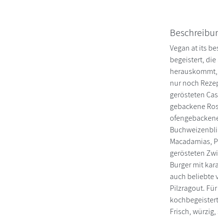
Beschreibu
Vegan at its b
begeistert, die
herauskommt, w
nur noch Rezep
gerösteten Ca
gebackene Rosm
ofengebackene 
Buchweizenbli
Macadamias, Pi
gerösteten Zwi
Burger mit kar
auch beliebte 
Pilzragout. Fü
kochbegeister
Frisch, würzig