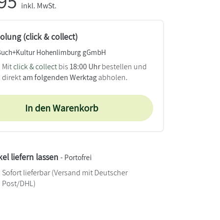
,95
inkl. MwSt.
lung (click & collect)
Buch+Kultur Hohenlimburg gGmbH
Mit
click & collect
bis
18:00 Uhr
bestellen und
direkt
am folgenden Werktag
abholen.
In den Warenkorb
kel liefern lassen
- Portofrei
Sofort lieferbar
(Versand mit Deutscher
Post/DHL)