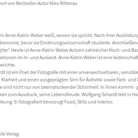
ort von Bestseller-Autor Niko Rittenau
n Anne-Katrin Weber weiß, wovon sie spricht. Nach ihrer Ausbildung z
tronomie, bevor sie Ernährungswissenschaft studierte. Anschließend
igitte". Heute ist Anne-Katrin Weber Autorin zahlreicher Koch- und Ba
tionen im In- und Ausland. Anne-Katrin Weber ist eine leidenschaft
Gerichte.
dt ist ein Poet der Fotografie mit einer unverwechselbaren, sensible
e Klarheit und einen ausgeprägten Sinn für Ästhetik sowie Farb- und
e sind nicht nur von beeindruckender Schönheit. In ihnen kommt - 
ken zum Ausdruck, seine Lebensfreude. Wolfgang Schardt lebt in Ha
bung. Er fotografiert bevorzugt Food, Stills und Interior.
olk Verlag