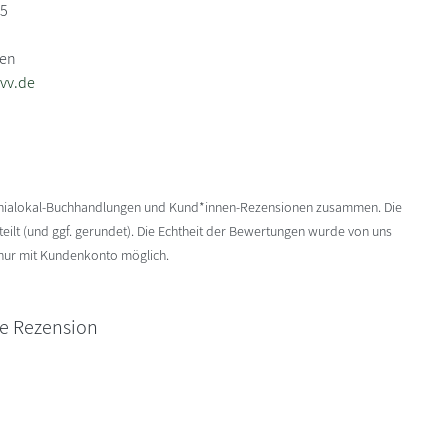
 5
den
vv.de
enialokal-Buchhandlungen und Kund*innen-Rezensionen zusammen. Die
ilt (und ggf. gerundet). Die Echtheit der Bewertungen wurde von uns
 nur mit Kundenkonto möglich.
ne Rezension