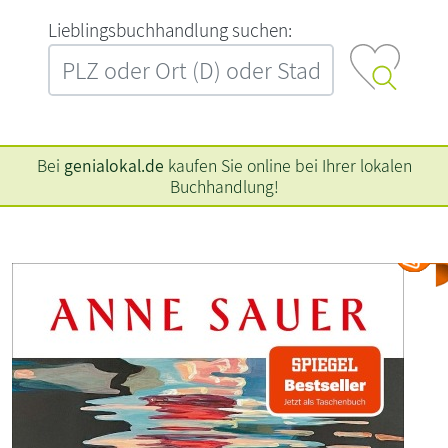
L‍i‍e‍b‍l‍i‍n‍g‍s‍b‍u‍c‍h‍h‍a‍n‍d‍l‍u‍n‍g‍ ‍s‍u‍c‍h‍e‍n‍:‍
Bei
genialokal.de
kaufen Sie online bei Ihrer lokalen
Buchhandlung!