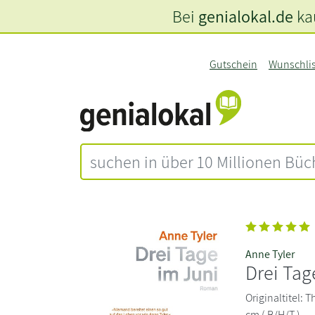
Bei
genialokal.de
kau
Gutschein
Wunschli
Anne Tyler
Drei Tag
Originaltitel: 
cm ( B/H/T )