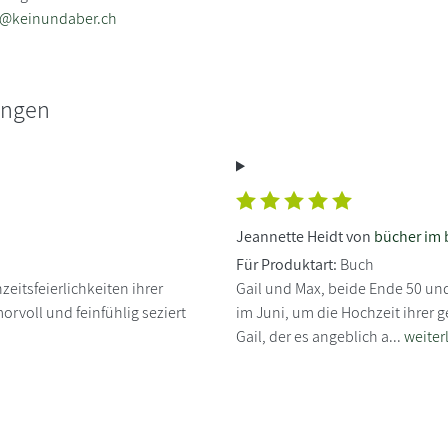
b@keinundaber.ch
ungen
Jeannette Heidt von
bücher im
Für Produktart:
Buch
eitsfeierlichkeiten ihrer
Gail und Max, beide Ende 50 und 
rvoll und feinfühlig seziert
im Juni, um die Hochzeit ihrer 
Gail, der es angeblich a...
weiter