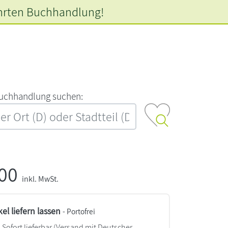
hrten
Buchhandlung!
‍u‍c‍h‍h‍a‍n‍d‍l‍u‍n‍g‍ ‍s‍u‍c‍h‍e‍n‍:‍
,00
inkl. MwSt.
kel liefern lassen
- Portofrei
Sofort lieferbar
(Versand mit Deutscher