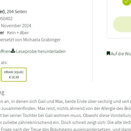
er)
, 204 Seiten
950402
November 2024
ler
Kein + Aber
ersetzt von Michaela Grabinger
ffnen
Leseprobe herunterladen
Auf die Wu
 als:
eBook (epub)
€
14,99
ng
en an, in denen sich Gail und Max, beide Ende über sechzig und seit 
 zusammenfinden. Max reist, nichts ahnend von der Allergie des Br
tt bei seiner Tochter bei Gail wohnen muss. Obwohl diese Vorstellung
ter zuliebe zähneknirschend ein. Doch schnell zeigt sich: Die alte
er Frage nach der Treue des Bräutigams auseinandersetzen, und dam