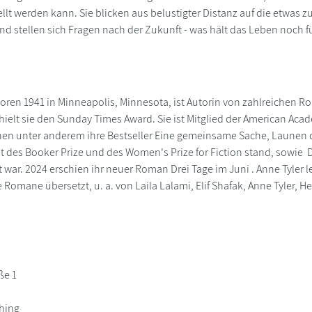
lt werden kann. Sie blicken aus belustigter Distanz auf die etwas zu 
d stellen sich Fragen nach der Zukunft - was hält das Leben noch fü
boren 1941 in Minneapolis, Minnesota, ist Autorin von zahlreichen Ro
ielt sie den Sunday Times Award. Sie ist Mitglied der American Acade
nen unter anderem ihre Bestseller Eine gemeinsame Sache, Launen de
ist des Booker Prize und des Women's Prize for Fiction stand, sowie 
 war. 2024 erschien ihr neuer Roman Drei Tage im Juni . Anne Tyler l
 Romane übersetzt, u. a. von Laila Lalami, Elif Shafak, Anne Tyler, 
ße 1
ching