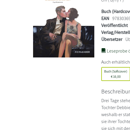
Buch (Hardcov
EAN
9783036
Veröffentlicht
Verlag/Herstel
Übersetzer
Üb
Leseprobe ö
Auch erhältlich
Buch (Softcover)
€
16,00
Beschreibu
Drei Tage steh
Tochter Debbie
weshalb er sta
sie ihrer Toch
sie sich mit d