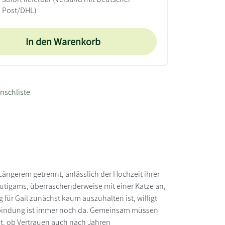
Post/DHL)
In den Warenkorb
nschliste
Längerem getrennt, anlässlich der Hochzeit ihrer
äutigams, überraschenderweise mit einer Katze an,
 für Gail zunächst kaum auszuhalten ist, willigt
 Verbindung ist immer noch da. Gemeinsam müssen
it, ob Vertrauen auch nach Jahren