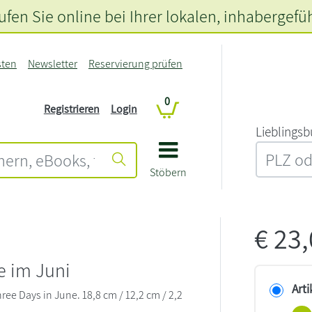
fen Sie online bei Ihrer lokalen
, inhabergefü
sten
Newsletter
Reservierung prüfen
0
Registrieren
Login
L‍i‍e‍b‍l‍i‍n‍g‍s‍b
Stöbern
€
23
e im Juni
Arti
Three Days in June. 18,8 cm / 12,2 cm / 2,2