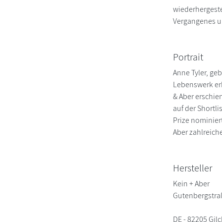
wiederhergestel
Vergangenes un
Portrait
Anne Tyler, ge
Lebenswerk erh
& Aber erschie
auf der Shortl
Prize nominiert
Aber zahlreiche
Hersteller
Kein + Aber
Gutenbergstra
DE - 82205 Gil