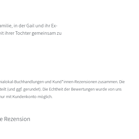
ilie, in der Gail und ihr Ex-
it ihrer Tochter gemeinsam zu
enialokal-Buchhandlungen und Kund*innen-Rezensionen zusammen. Die
ilt (und ggf. gerundet). Die Echtheit der Bewertungen wurde von uns
 nur mit Kundenkonto möglich.
ne Rezension