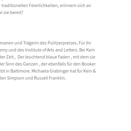
traditionellen Feierlichkeiten, erinnern sich an
r sie bereit?
manen und Trägerin des Pulitzerpreises. Für ihr
my und des Institute of Arts and Letters. Bei Kein
r Zeit , Der leuchtend blaue Faden , mit dem sie
Der Sinn des Ganzen , der ebenfalls für den Booker
ebt in Baltimore. Michaela Grabinger hat für Kein &
Helen Simpson und Russell Franklin.