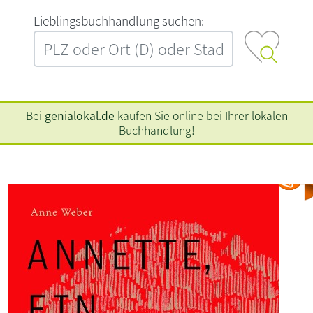
L‍i‍e‍b‍l‍i‍n‍g‍s‍b‍u‍c‍h‍h‍a‍n‍d‍l‍u‍n‍g‍ ‍s‍u‍c‍h‍e‍n‍:‍
Bei
genialokal.de
kaufen Sie online bei Ihrer lokalen
Buchhandlung!