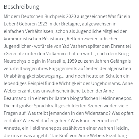
Beschreibung
Mit dem Deutschen Buchpreis 2020 ausgezeichnet Was für ein
Leben! Geboren 1923 in der Bretagne, aufgewachsen in
einfachen Verhältnissen, schon als Jugendliche Mitglied der
kommunistischen Résistance, Retterin zweier jüdischer
Jugendlicher - wofür sie von Yad Vashem später den Ehrentitel
»Gerechte unter den Völkern« erhalten wird -, nach dem Krieg
Neurophysiologin in Marseille, 1959 zu zehn Jahren Gefängnis
verurteilt wegen ihres Engagements auf Seiten der algerischen
Unabhängigkeitsbewegung... und noch heute an Schulen ein
lebendiges Beispiel für die Wichtigkeit des Ungehorsams. Anne
Weber erzählt das unwahrscheinliche Leben der Anne
Beaumanoir in einem brillanten biografischen Heldinnenepos.
Die mit großer Sprachkraft geschilderten Szenen werfen viele
Fragen auf: Was treibt jemanden in den Widerstand? Was opfert
er dafür? Wie weit darf er gehen? Was kann er erreichen?
Annette, ein Heldinnenepos erzählt von einer wahren Heldin,
die uns etwas angeht. "Die Kraft von Anne Webers Erzählung