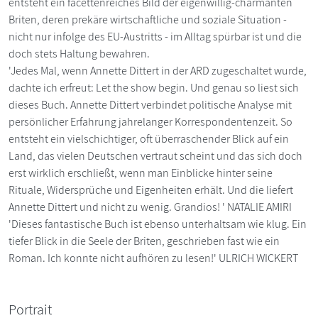
entsteht ein facettenreiches Bild der eigenwillig-charmanten
Briten, deren prekäre wirtschaftliche und soziale Situation -
nicht nur infolge des EU-Austritts - im Alltag spürbar ist und die
doch stets Haltung bewahren.
'Jedes Mal, wenn Annette Dittert in der ARD zugeschaltet wurde,
dachte ich erfreut: Let the show begin. Und genau so liest sich
dieses Buch. Annette Dittert verbindet politische Analyse mit
persönlicher Erfahrung jahrelanger Korrespondentenzeit. So
entsteht ein vielschichtiger, oft überraschender Blick auf ein
Land, das vielen Deutschen vertraut scheint und das sich doch
erst wirklich erschließt, wenn man Einblicke hinter seine
Rituale, Widersprüche und Eigenheiten erhält. Und die liefert
Annette Dittert und nicht zu wenig. Grandios! ' NATALIE AMIRI
'Dieses fantastische Buch ist ebenso unterhaltsam wie klug. Ein
tiefer Blick in die Seele der Briten, geschrieben fast wie ein
Roman. Ich konnte nicht aufhören zu lesen!' ULRICH WICKERT
Portrait