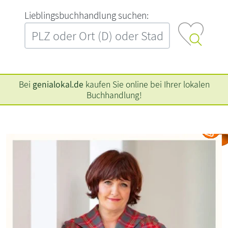
L‍i‍e‍b‍l‍i‍n‍g‍s‍b‍u‍c‍h‍h‍a‍n‍d‍l‍u‍n‍g‍ ‍s‍u‍c‍h‍e‍n‍:‍
Bei
genialokal.de
kaufen Sie online bei Ihrer lokalen
Buchhandlung!