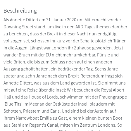
Beschreibung
Als Annette Dittert am 31. Januar 2020 um Mitternacht vor der
Downing Street stand, um live in den ARD-Tagesthemen darüber
zu berichten, dass der Brexit in dieser Nacht nun endgültig
vollzogen sei, schossen ihr kurz vor der Schalte plötzlich Tränen
in die Augen. Längst war London ihr Zuhause geworden. Jetzt
war der Bruch mit der EU nicht mehr umkehrbar. Für sie und
viele Briten, die bis zum Schluss noch auf einen anderen
Ausgang gehofft hatten, ein bedrückender Tag. Sechs Jahre
später und zehn Jahre nach dem Brexit-Referendum fragt sich
Annette Dittert, was aus dem Land geworden ist. Sie nimmt uns
mit auf eine Reise über die Insel: Wir besuchen die Royal Albert
Hall und das House of Lords, schwimmen mit der Frauengruppe
'Blue Tits' im Meer an der Ostküste der Insel, plaudern mit
Schotten, Priestern und Earls. Und sind bei der Autorin auf
ihrem Narrowboat Emilia zu Gast, einem kleinen bunten Boot
aus Stahl am Regent's Canal, mitten im Zentrum Londons. So