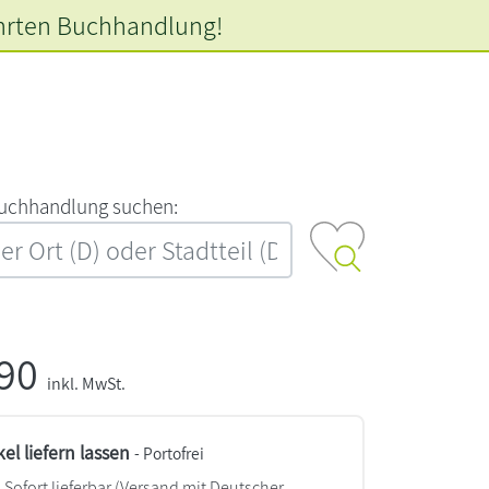
hrten
Buchhandlung!
‍u‍c‍h‍h‍a‍n‍d‍l‍u‍n‍g‍ ‍s‍u‍c‍h‍e‍n‍:‍
,90
inkl. MwSt.
kel liefern lassen
- Portofrei
Sofort lieferbar
(Versand mit Deutscher