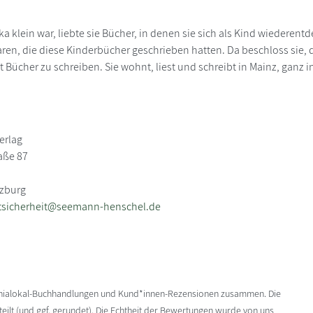
ka klein war, liebte sie Bücher, in denen sie sich als Kind wiederen
en, die diese Kinderbücher geschrieben hatten. Da beschloss sie, da
 Bücher zu schreiben. Sie wohnt, liest und schreibt in Mainz, ganz i
erlag
raße 87
rzburg
tsicherheit@seemann-henschel.de
enialokal-Buchhandlungen und Kund*innen-Rezensionen zusammen. Die
ilt (und ggf. gerundet). Die Echtheit der Bewertungen wurde von uns