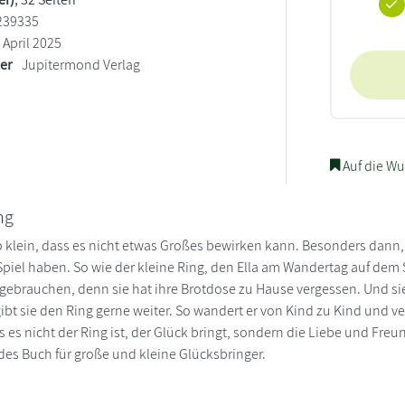
239335
April 2025
ler
Jupitermond Verlag
Auf die Wu
ng
so klein, dass es nicht etwas Großes bewirken kann. Besonders dan
 Spiel haben. So wie der kleine Ring, den Ella am Wandertag auf dem 
 gebrauchen, denn sie hat ihre Brotdose zu Hause vergessen. Und sie
 gibt sie den Ring gerne weiter. So wandert er von Kind zu Kind und
s es nicht der Ring ist, der Glück bringt, sondern die Liebe und Freun
s Buch für große und kleine Glücksbringer.