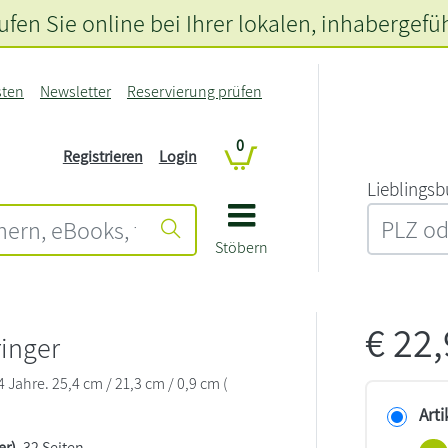
fen Sie online bei Ihrer lokalen
, inhabergefü
sten
Newsletter
Reservierung prüfen
0
Registrieren
Login
L‍i‍e‍b‍l‍i‍n‍g‍s‍b
Stöbern
€
22
inger
Jahre. 25,4 cm / 21,3 cm / 0,9 cm (
Arti
er)
, 32 Seiten