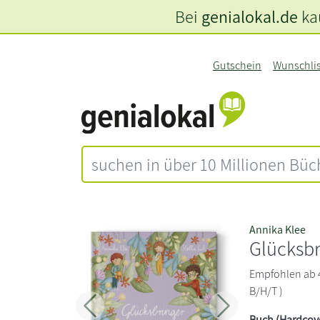
Bei
genialokal.de
kau
Gutschein
Wunschli
Annika Klee
Glücksbr
Empfohlen ab 4 
B/H/T )
Zurück
Weiter
Buch (Hardcov