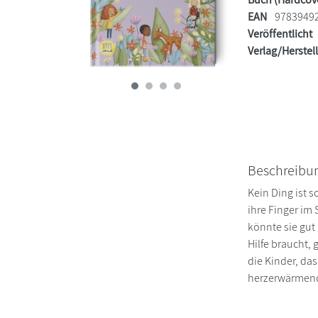
EAN
9783949
Veröffentlicht
Verlag/Herstel
Beschreibu
Kein Ding ist 
ihre Finger im
könnte sie gut
Hilfe braucht,
die Kinder, das
herzerwärmende