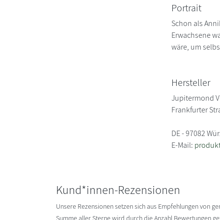
Portrait
Schon als Anni
Erwachsene war
wäre, um selbst
Hersteller
Jupitermond V
Frankfurter St
DE - 97082 Wü
E-Mail:
produk
Kund*innen-Rezensionen
Unsere Rezensionen setzen sich aus Empfehlungen von g
Summe aller Sterne wird durch die Anzahl Bewertungen gete