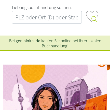
L‍i‍e‍b‍l‍i‍n‍g‍s‍b‍u‍c‍h‍h‍a‍n‍d‍l‍u‍n‍g‍ ‍s‍u‍c‍h‍e‍n‍:‍
Bei
genialokal.de
kaufen Sie online bei Ihrer lokalen
Buchhandlung!