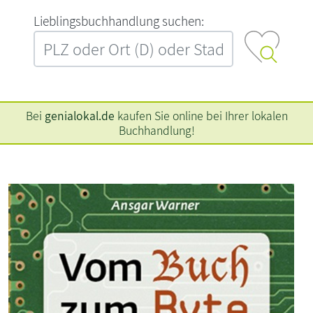
L‍i‍e‍b‍l‍i‍n‍g‍s‍b‍u‍c‍h‍h‍a‍n‍d‍l‍u‍n‍g‍ ‍s‍u‍c‍h‍e‍n‍:‍
Bei
genialokal.de
kaufen Sie online bei Ihrer lokalen
Buchhandlung!