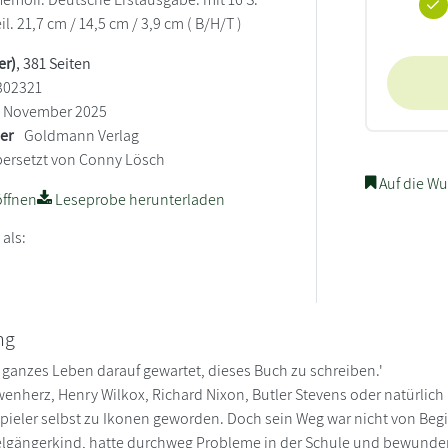
il. 21,7 cm / 14,5 cm / 3,9 cm ( B/H/T )
er)
, 381 Seiten
302321
November 2025
ler
Goldmann Verlag
ersetzt von Conny Lösch
Auf die Wu
ffnen
Leseprobe herunterladen
 als:
ng
 ganzes Leben darauf gewartet, dieses Buch zu schreiben.'
enherz, Henry Wilkox, Richard Nixon, Butler Stevens oder natürlich 
pieler selbst zu Ikonen geworden. Doch sein Weg war nicht von Begi
zelgängerkind, hatte durchweg Probleme in der Schule und bewunder