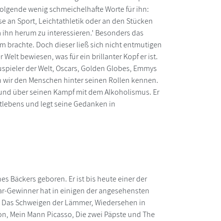
t folgende wenig schmeichelhafte Worte für ihn:
sse an Sport, Leichtathletik oder an den Stücken
m ihn herum zu interessieren.' Besonders das
hm brachte. Doch dieser ließ sich nicht entmutigen
Welt bewiesen, was für ein brillanter Kopf er ist.
uspieler der Welt, Oscars, Golden Globes, Emmys
en wir den Menschen hinter seinen Rollen kennen.
 und über seinen Kampf mit dem Alkoholismus. Er
atlebens und legt seine Gedanken in
es Bäckers geboren. Er ist bis heute einer der
car-Gewinner hat in einigen der angesehensten
h, Das Schweigen der Lämmer, Wiedersehen in
on, Mein Mann Picasso, Die zwei Päpste und The