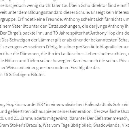
el selbst jedoch wenig durch Talent auf. Sein Schuldirektor fand eins
 weit unter dem Bildungsstandard dieser Schule. Er zeigt kein Intere
rgruppe. Er findet keine Freunde. Anthony scheint sich für nichts u
seinem Vater litt unter den Enttäuschungen, die der junge Anthony i
 Der Ehrgeiz packte ihn, und 70 Jahre später hat Anthony Hopkins der 
t Das Schweigen der Lämmer gilt er als einer der bekanntesten Scha
eise zeugen von seinem Erfolg. In seiner großen Autobiografie lern
fen über die Dämonen, die ihn im Laufe seines Lebens heimsuchten,
ie Höhen und Tiefen seiner bewegten Karriere noch die seines Priv
er Weise mit einer ganz besonderen Erzählgabe dar.
t 16 S. farbigem Bildteil
hony Hopkins wurde 1937 in einer walisischen Hafenstadt als Sohn ein
und gefeiertsten Schauspieler seiner Generation. Der zweifache Os
20. und 21. Jahrhunderts mitgewirkt, darunter Der Elefantenmensc
ram Stoker's Dracula, Was vom Tage übrig blieb, Shadowlands, Nix