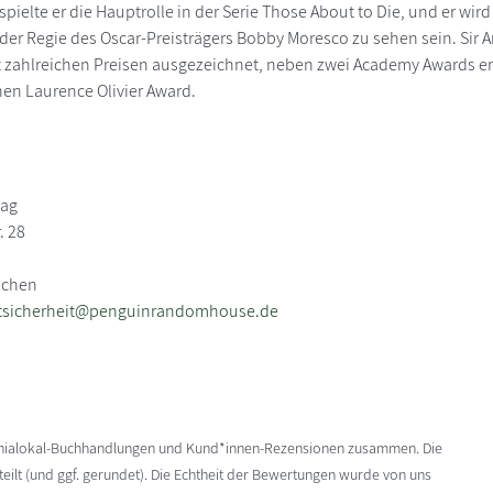
 spielte er die Hauptrolle in der Serie Those About to Die, und er wi
 der Regie des Oscar-Preisträgers Bobby Moresco zu sehen sein. Si
 zahlreichen Preisen ausgezeichnet, neben zwei Academy Awards er
en Laurence Olivier Award.
lag
. 28
nchen
tsicherheit@penguinrandomhouse.de
enialokal-Buchhandlungen und Kund*innen-Rezensionen zusammen. Die
ilt (und ggf. gerundet). Die Echtheit der Bewertungen wurde von uns