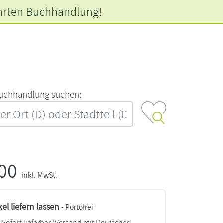
hrten
Buchhandlung!
‍u‍c‍h‍h‍a‍n‍d‍l‍u‍n‍g‍ ‍s‍u‍c‍h‍e‍n‍:‍
,00
inkl. MwSt.
kel liefern lassen
- Portofrei
Sofort lieferbar
(Versand mit Deutscher