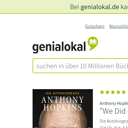
Bei
genialokal.de
kau
Gutschein
Wunschli
Anthony Hopk
"We Did 
Die Autobiograf
Did Ok, Kid. A