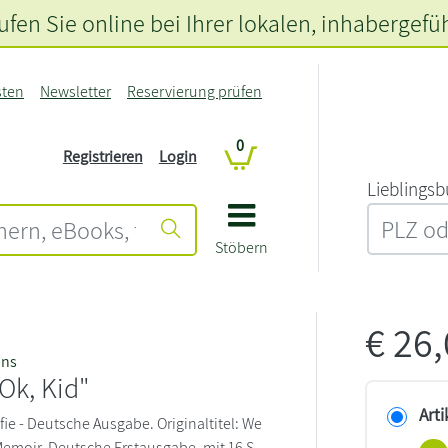
fen Sie online bei Ihrer lokalen
, inhabergefü
sten
Newsletter
Reservierung prüfen
0
Registrieren
Login
L‍i‍e‍b‍l‍i‍n‍g‍s‍b
Stöbern
€
26
ins
Ok, Kid"
Arti
ie - Deutsche Ausgabe. Originaltitel: We
 Memoir. Deutsche Erstausgabe. mit 16 S.