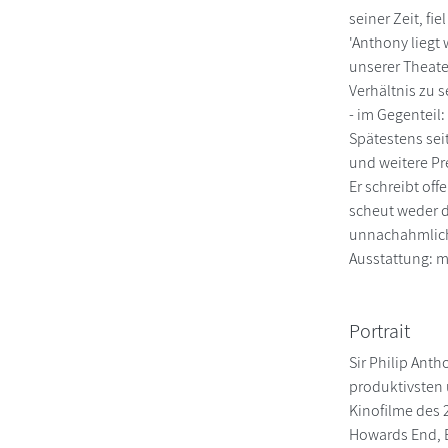
seiner Zeit, fi
'Anthony liegt
unserer Theate
Verhältnis zu 
- im Gegenteil:
Spätestens sei
und weitere Pr
Er schreibt of
scheut weder d
unnachahmlich
Ausstattung: mi
Portrait
Sir Philip Ant
produktivsten 
Kinofilme des 
Howards End, B