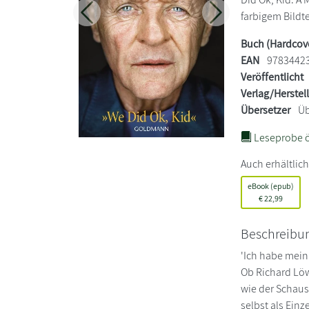
farbigem Bildte
Zurück
Weiter
Buch (Hardcov
EAN
9783442
Veröffentlicht
Verlag/Herstel
Übersetzer
Üb
Leseprobe ö
Auch erhältlich
eBook (epub)
€
22,99
Beschreibu
'Ich habe mein
Ob Richard Löw
wie der Schaus
selbst als Ein