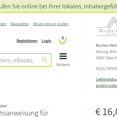
fen Sie online bei Ihrer lokalen
, inhabergefü
sten
Newsletter
Reservierung prüfen
0
Registrieren
Login
Bücher-Hei
Herzog-Wilh
38667 Bad 
Stöbern
05322 9059
Lieblingsb
ändern ode
ubel
€
16
hsanweisung für