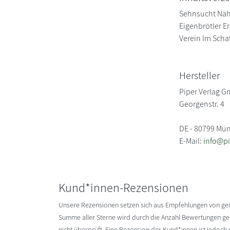
Sehnsucht Nähe
Eigenbrötler E
Verein Im Scha
Hersteller
Piper Verlag 
Georgenstr. 4
DE - 80799 Mü
E-Mail:
info@pi
Kund*innen-Rezensionen
Unsere Rezensionen setzen sich aus Empfehlungen von g
Summe aller Sterne wird durch die Anzahl Bewertungen gete
nicht überprüft. Eine Rezension der Kund*innen ist jedoch