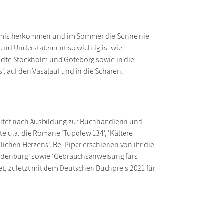
Krimis herkommen und im Sommer die Sonne nie
nd Understatement so wichtig ist wie
Städte Stockholm und Göteborg sowie in die
 auf den Vasalauf und in die Schären.
eitet nach Ausbildung zur Buchhändlerin und
hte u.a. die Romane 'Tupolew 134', 'Kältere
lichen Herzens'. Bei Piper erschienen von ihr die
denburg' sowie 'Gebrauchsanweisung fürs
net, zuletzt mit dem Deutschen Buchpreis 2021 für