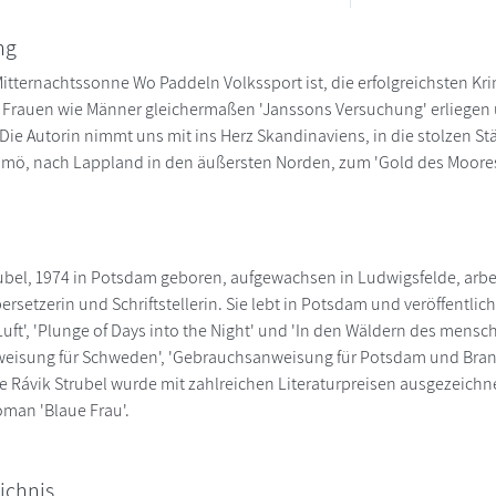
ng
itternachtssonne Wo Paddeln Volkssport ist, die erfolgreichsten 
Frauen wie Männer gleichermaßen 'Janssons Versuchung' erliegen u
: Die Autorin nimmt uns mit ins Herz Skandinaviens, in die stolzen 
, nach Lappland in den äußersten Norden, zum 'Gold des Moores',
rubel, 1974 in Potsdam geboren, aufgewachsen in Ludwigsfelde, arb
rsetzerin und Schriftstellerin. Sie lebt in Potsdam und veröffentlic
uft', 'Plunge of Days into the Night' und 'In den Wäldern des mensch
eisung für Schweden', 'Gebrauchsanweisung für Potsdam und Bran
tje Rávik Strubel wurde mit zahlreichen Literaturpreisen ausgezeich
oman 'Blaue Frau'.
ichnis