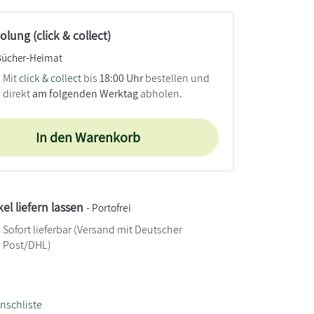
lung (click & collect)
Bücher-Heimat
Mit
click & collect
bis
18:00 Uhr
bestellen und
direkt
am folgenden Werktag
abholen.
In den Warenkorb
kel liefern lassen
- Portofrei
Sofort lieferbar
(Versand mit Deutscher
Post/DHL)
nschliste