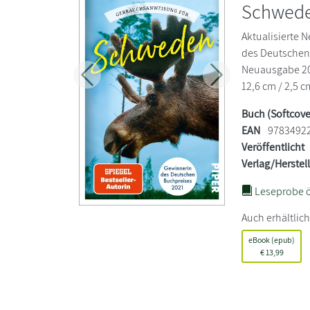
Schwed
Aktualisierte 
des Deutschen 
Neuausgabe 202
Zurück
Weiter
12,6 cm / 2,5 c
Buch (Softcove
EAN
9783492
Veröffentlicht
Verlag/Herstel
Leseprobe ö
Auch erhältlich
eBook (epub)
€
13,99