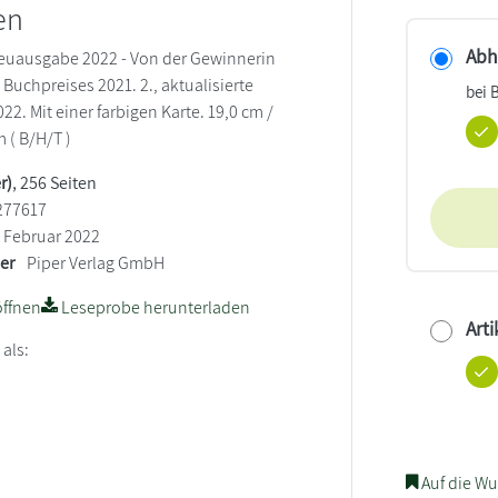
en
Abho
Neuausgabe 2022 - Von der Gewinnerin
Buchpreises 2021. 2., aktualisierte
bei 
2. Mit einer farbigen Karte. 19,0 cm /
m ( B/H/T )
r)
, 256 Seiten
277617
Februar 2022
ler
Piper Verlag GmbH
ffnen
Leseprobe herunterladen
Arti
 als:
Auf die Wu