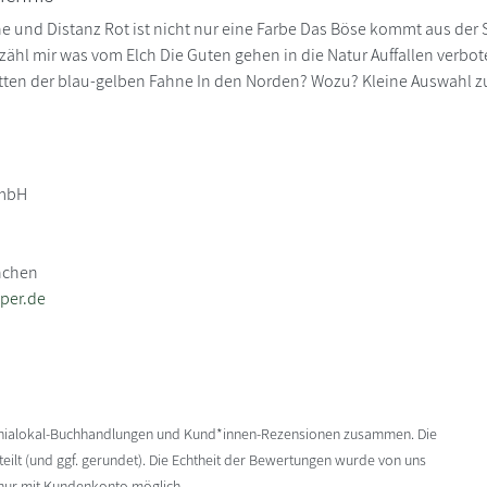
 und Distanz Rot ist nicht nur eine Farbe Das Böse kommt aus der 
rzähl mir was vom Elch Die Guten gehen in die Natur Auffallen ver
tten der blau-gelben Fahne In den Norden? Wozu? Kleine Auswahl 
GmbH
nchen
per.de
enialokal-Buchhandlungen und Kund*innen-Rezensionen zusammen. Die
ilt (und ggf. gerundet). Die Echtheit der Bewertungen wurde von uns
 nur mit Kundenkonto möglich.