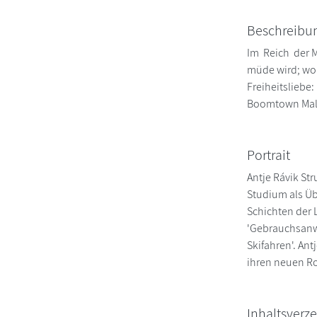
Beschreibu
Im Reich der M
müde wird; wo 
Freiheitsliebe
Boomtown Malmö
Portrait
Antje Rávik St
Studium als Übe
Schichten der L
'Gebrauchsanw
Skifahren'. An
ihren neuen R
Inhaltsverze