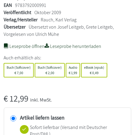
EAN
9783792000991
Veröffentlicht
Oktober 2009
Verlag/Hersteller
Rauch, Karl Verlag
Übersetzer
Übersetzt von Josef Leitgeb, Grete Leitgeb,
Vorgelesen von Ulrich Mühe
Leseprobe öffnen
Leseprobe herunterladen
Auch erhältlich als:
Buch (Softcover)
Buch (Softcover)
Audio
eBook (epub)
€
7,00
€
2,00
€
1,99
€
0,49
€
12,99
inkl. MwSt.
Artikel liefern lassen
Sofort lieferbar
(Versand mit Deutscher
Post/DHL)