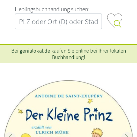
L‍i‍e‍b‍l‍i‍n‍g‍s‍b‍u‍c‍h‍h‍a‍n‍d‍l‍u‍n‍g‍ ‍s‍u‍c‍h‍e‍n‍:‍
Bei
genialokal.de
kaufen Sie online bei Ihrer lokalen
Buchhandlung!