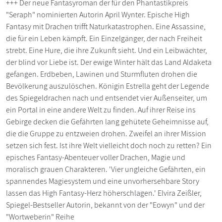
+++ Der neue Fantasyroman der für den Phantastikpreis
"Seraph" nominierten Autorin April Wynter. Epische High
Fantasy mit Drachen trifft Naturkatastrophen. Eine Assassine,
die für ein Leben kämpft. Ein Einzelgänger, der nach Freiheit
strebt. Eine Hure, die ihre Zukunft sieht. Und ein Leibwächter,
der blind vor Liebe ist. Der ewige Winter hält das Land Aldaketa
gefangen. Erdbeben, Lawinen und Sturmfluten drohen die
Bevölkerung auszulöschen. Königin Estrella geht der Legende
des Spiegeldrachen nach und entsendet vier Außenseiter, um
ein Portal in eine andere Welt zu finden. Auf ihrer Reise ins
Gebirge decken die Gefährten lang gehütete Geheimnisse auf,
die die Gruppe zu entzweien drohen. Zweifel an ihrer Mission
setzen sich fest. Ist ihre Welt vielleicht doch noch zu retten? Ein
episches Fantasy-Abenteuer voller Drachen, Magie und
moralisch grauen Charakteren. 'Vier ungleiche Gefährten, ein
spannendes Magiesystem und eine unvorhersehbare Story
lassen das High Fantasy-Herz höherschlagen.' Elvira Zeißler,
Spiegel-Bestseller Autorin, bekannt von der "Eowyn" und der
"Wortweberin" Reihe