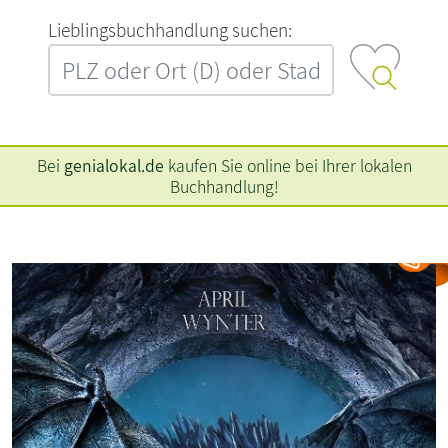
L‍i‍e‍b‍l‍i‍n‍g‍s‍b‍u‍c‍h‍h‍a‍n‍d‍l‍u‍n‍g‍ ‍s‍u‍c‍h‍e‍n‍:‍
Bei
genialokal.de
kaufen Sie online bei Ihrer lokalen
Buchhandlung!