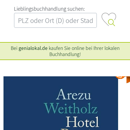
L‍i‍e‍b‍l‍i‍n‍g‍s‍b‍u‍c‍h‍h‍a‍n‍d‍l‍u‍n‍g‍ ‍s‍u‍c‍h‍e‍n‍:‍
Bei
genialokal.de
kaufen Sie online bei Ihrer lokalen
Buchhandlung!