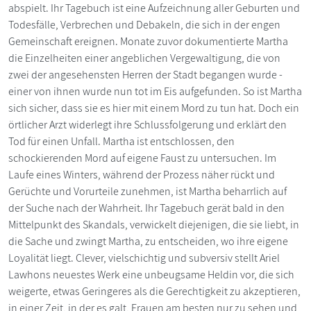
abspielt. Ihr Tagebuch ist eine Aufzeichnung aller Geburten und
Todesfälle, Verbrechen und Debakeln, die sich in der engen
Gemeinschaft ereignen. Monate zuvor dokumentierte Martha
die Einzelheiten einer angeblichen Vergewaltigung, die von
zwei der angesehensten Herren der Stadt begangen wurde -
einer von ihnen wurde nun tot im Eis aufgefunden. So ist Martha
sich sicher, dass sie es hier mit einem Mord zu tun hat. Doch ein
örtlicher Arzt widerlegt ihre Schlussfolgerung und erklärt den
Tod für einen Unfall. Martha ist entschlossen, den
schockierenden Mord auf eigene Faust zu untersuchen. Im
Laufe eines Winters, während der Prozess näher rückt und
Gerüchte und Vorurteile zunehmen, ist Martha beharrlich auf
der Suche nach der Wahrheit. Ihr Tagebuch gerät bald in den
Mittelpunkt des Skandals, verwickelt diejenigen, die sie liebt, in
die Sache und zwingt Martha, zu entscheiden, wo ihre eigene
Loyalität liegt. Clever, vielschichtig und subversiv stellt Ariel
Lawhons neuestes Werk eine unbeugsame Heldin vor, die sich
weigerte, etwas Geringeres als die Gerechtigkeit zu akzeptieren,
in einer Zeit, in der es galt, Frauen am besten nur zu sehen und