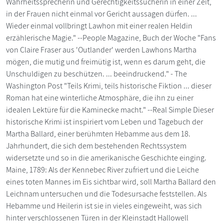
Wahrheitssprecherin und Gerechtigkeitssucherin in einer Zeit,
in der Frauen nicht einmal vor Gericht aussagen dürfen. ...
Wieder einmal vollbringt Lawhon mit einer realen Heldin
erzählerische Magie." --People Magazine, Buch der Woche "Fans
von Claire Fraser aus 'Outlander' werden Lawhons Martha
mögen, die mutig und freimütig ist, wenn es darum geht, die
Unschuldigen zu beschützen. ... beeindruckend." - The
Washington Post "Teils Krimi, teils historische Fiktion ... dieser
Roman hat eine winterliche Atmosphäre, die ihn zu einer
idealen Lektüre für die Kaminecke macht." --Real Simple Dieser
historische Krimi ist inspiriert vom Leben und Tagebuch der
Martha Ballard, einer berühmten Hebamme aus dem 18.
Jahrhundert, die sich dem bestehenden Rechtssystem
widersetzte und so in die amerikanische Geschichte einging.
Maine, 1789: Als der Kennebec River zufriert und die Leiche
eines toten Mannes im Eis sichtbar wird, soll Martha Ballard den
Leichnam untersuchen und die Todesursache feststellen. Als
Hebamme und Heilerin ist sie in vieles eingeweiht, was sich
hinter verschlossenen Türen in der Kleinstadt Hallowell