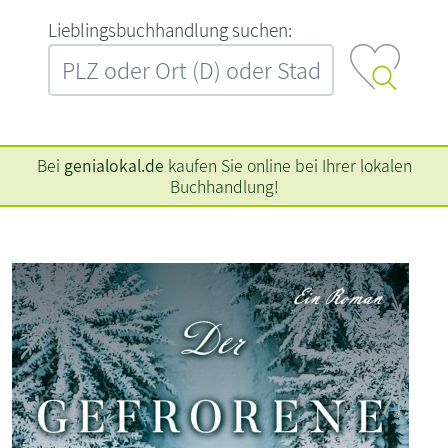
L‍i‍e‍b‍l‍i‍n‍g‍s‍b‍u‍c‍h‍h‍a‍n‍d‍l‍u‍n‍g‍ ‍s‍u‍c‍h‍e‍n‍:‍
Bei
genialokal.de
kaufen Sie online bei Ihrer lokalen
Buchhandlung!