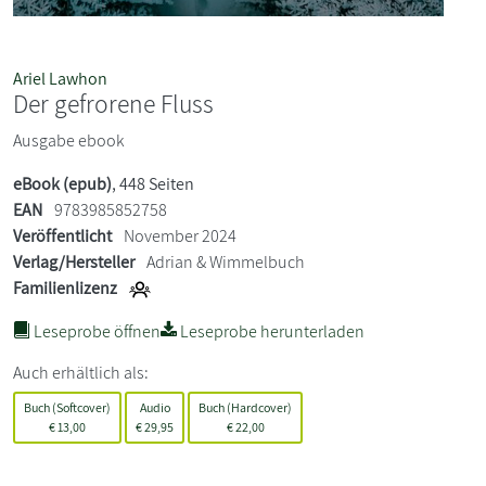
Ariel Lawhon
Der gefrorene Fluss
Ausgabe ebook
eBook (epub)
, 448 Seiten
EAN
9783985852758
Veröffentlicht
November 2024
Verlag/Hersteller
Adrian & Wimmelbuch
Familienlizenz
Leseprobe öffnen
Leseprobe herunterladen
Auch erhältlich als:
Buch (Softcover)
Audio
Buch (Hardcover)
€
13,00
€
29,95
€
22,00