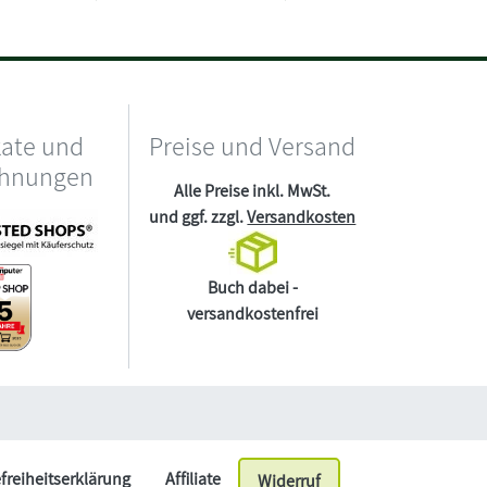
kate und
Preise und Versand
chnungen
Alle Preise inkl. MwSt.
und ggf. zzgl.
Versandkosten
Buch dabei -
versandkostenfrei
efreiheitserklärung
Affiliate
Widerruf