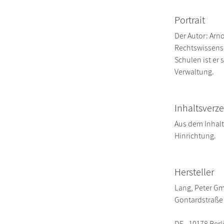
Portrait
Der Autor: Arno
Rechtswissensc
Schulen ist er
Verwaltung.
Inhaltsverze
Aus dem Inhalt:
Hinrichtung.
Hersteller
Lang, Peter G
Gontardstraße
DE - 10178 Berl