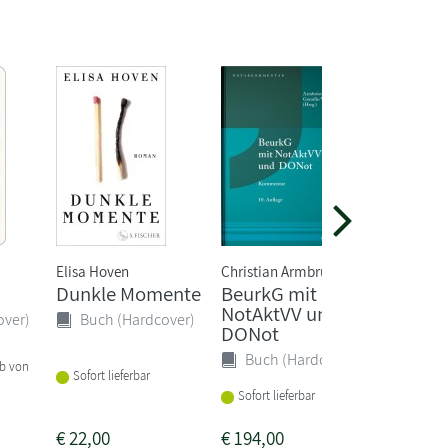
Elisa Hoven
Christian Armbrüster
Christoph
Dunkle Momente
BeurkG mit
Ohnma
NotAktVV und
Völker
over)
Buch (Hardcover)
DONot
Buch 
Buch (Hardcover)
lb von
Sofort lieferbar
Sofort li
Sofort lieferbar
€
22,00
€
194,00
€
25,00