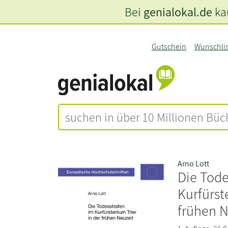
Bei
genialokal.de
kau
Gutschein
Wunschli
Arno Lott
Die Tode
Kurfürst
frühen N