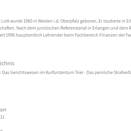
 Lott wurde 1960 in Weiden i.d. Oberpfalz geboren. Er studierte in E
haften. Nach dem juristischen Referendariat in Erlangen und dem R
 seit 1996 hauptamtlich Lehrender beim Fachbereich Finanzen der F
ichnis
 Das Gerichtswesen im Kurfürstentum Trier - Das peinliche Strafverfa
mbH
 11
in