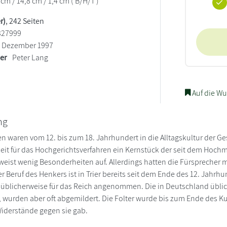
 cm / 14,8 cm / 1,4 cm ( B/H/T )
r)
, 242 Seiten
327999
Dezember 1997
ler
Peter Lang
Auf die Wu
ng
en waren vom 12. bis zum 18. Jahrhundert in die Alltagskultur der Ge
eit für das Hochgerichtsverfahren ein Kernstück der seit dem Hochm
 weist wenig Besonderheiten auf. Allerdings hatten die Fürsprecher m
r Beruf des Henkers ist in Trier bereits seit dem Ende des 12. Jahrh
 üblicherweise für das Reich angenommen. Die in Deutschland üblic
 wurden aber oft abgemildert. Die Folter wurde bis zum Ende des K
Widerstände gegen sie gab.