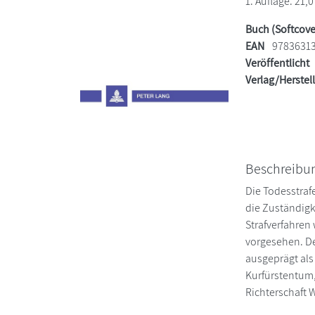
1. Auflage. 21,0
Buch (Softcove
EAN
9783631
Veröffentlicht
Verlag/Herstel
Beschreibu
Die Todesstraf
die Zuständigk
Strafverfahren
vorgesehen. De
ausgeprägt als
Kurfürstentum,
Richterschaft 