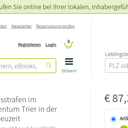
fen Sie online bei Ihrer lokalen
, inhabergefü
sten
Newsletter
Reservierung prüfen
0
Registrieren
Login
L‍i‍e‍b‍l‍i‍n‍g‍s‍b
Stöbern
€
87
sstrafen im
entum Trier in der
euzeit
Arti