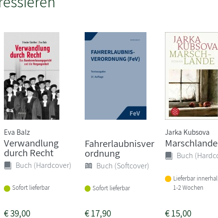
ressieren
Eva Balz
Jarka Kubsova
Verwandlung
Marschlande
Fahrerlaubnisver
durch Recht
ordnung
Buch (Hardc
Buch (Hardcover)
Buch (Softcover)
Lieferbar innerha
1-2 Wochen
Sofort lieferbar
Sofort lieferbar
€
39,00
€
17,90
€
15,00