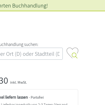
hrten
Buchhandlung!
‍u‍c‍h‍h‍a‍n‍d‍l‍u‍n‍g‍ ‍s‍u‍c‍h‍e‍n‍:‍
,30
inkl. MwSt.
kel liefern lassen
- Portofrei
Lieferbar innerhalb von 2-3 Tagen
(Versand