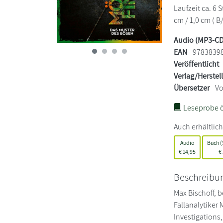
Laufzeit ca. 6 
cm / 1,0 cm ( B
Audio (MP3-CD
EAN
9783839
Veröffentlicht
Verlag/Herstel
Übersetzer
Vo
Leseprobe ö
Auch erhältlich
Audio
Buch (
€
14,95
€
Beschreibu
Max Bischoff, b
Fallanalytiker
Investigations,