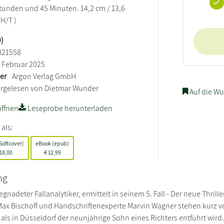
Stunden und 45 Minuten. 14,2 cm / 13,6
/H/T )
)
821558
Februar 2025
ler
Argon Verlag GmbH
rgelesen von Dietmar Wunder
Auf die Wu
ffnen
Leseprobe herunterladen
 als:
Softcover)
eBook (epub)
18,00
€
12,99
ng
egnadeter Fallanalytiker, ermittelt in seinem 5. Fall - Der neue Thrill
 Max Bischoff und Handschriftenexperte Marvin Wagner stehen kurz 
 als in Düsseldorf der neunjährige Sohn eines Richters entführt wird