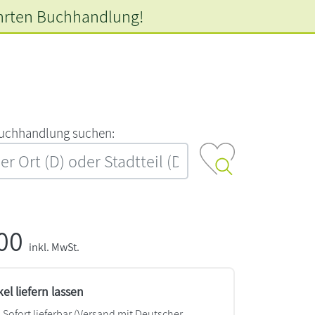
hrten
Buchhandlung!
‍u‍c‍h‍h‍a‍n‍d‍l‍u‍n‍g‍ ‍s‍u‍c‍h‍e‍n‍:‍
,00
inkl. MwSt.
kel liefern lassen
Sofort lieferbar
(Versand mit Deutscher