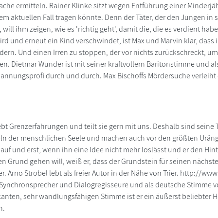
ache ermitteln. Rainer Klinke sitzt wegen Entführung einer Minderjäh
em aktuellen Fall tragen könnte. Denn der Täter, der den Jungen in s
ll ihm zeigen, wie es 'richtig geht', damit die, die es verdient habe
rd und erneut ein Kind verschwindet, ist Max und Marvin klar, dass 
dern. Und einen Irren zu stoppen, der vor nichts zurückschreckt, um
en. Dietmar Wunder ist mit seiner kraftvollern Baritonstimme und 
pannungsprofi durch und durch. Max Bischoffs Mördersuche verleiht e
iebt Grenzerfahrungen und teilt sie gern mit uns. Deshalb sind sein
n der menschlichen Seele und machen auch vor den größten Urängs
 auf und erst, wenn ihn eine Idee nicht mehr loslässt und er den Hin
n Grund gehen will, weiß er, dass der Grundstein für seinen nächsten
r. Arno Strobel lebt als freier Autor in der Nähe von Trier. http://w
n Synchronsprecher und Dialogregisseure und als deutsche Stimme v
kanten, sehr wandlungsfähigen Stimme ist er ein äußerst beliebte
n.