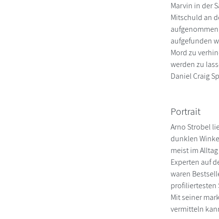
Marvin in der S
Mitschuld an d
aufgenommen, wi
aufgefunden wi
Mord zu verhin
werden zu lass
Daniel Craig S
Portrait
Arno Strobel l
dunklen Winkel
meist im Alltag
Experten auf de
waren Bestselle
profilierteste
Mit seiner mar
vermitteln kan