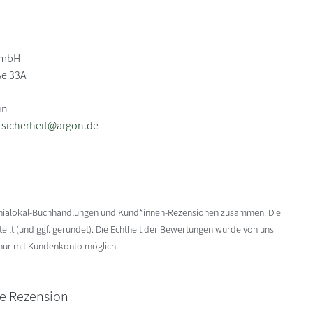
GmbH
e 33A
in
tsicherheit@argon.de
enialokal-Buchhandlungen und Kund*innen-Rezensionen zusammen. Die
ilt (und ggf. gerundet). Die Echtheit der Bewertungen wurde von uns
 nur mit Kundenkonto möglich.
ne Rezension