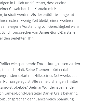
rigen in U-Haft und fürchtet, dass er eine
einer Gewalt hat, hat Kontakt mit Klinke
n, bestraft werden. Als der entführte Junge tot
ihnen extrem wenig Zeit bleibt, einen weiteren
 seine eigene Vorstellung von Gerechtigkeit wahr
als Synchronsprecher von James-Bond-Darsteller
r den perfekten Thrill.
e Thriller wie spannende Entdeckungsreisen zu den
ten nicht Halt. Seine Themen spürt er dabei
tergründen sofort mit Hilfe seines Netzwerks aus
 Roman gelegt ist. Alle seine bisherigen Thriller
ww.arno-strobel.de/ Dietmar Wunder ist einer der
on James-Bond-Darsteller Daniel Craig bekannt.
r Hörbuchsprecher, der nuancenreich Spannung