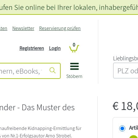
fen Sie online bei Ihrer lokalen
, inhabergefü
sten
Newsletter
Reservierung prüfen
0
Registrieren
Login
L‍i‍e‍b‍l‍i‍n‍g‍s‍b
Stöbern
€
18
nder - Das Muster des
Arti
venaufreibende Kidnapping-Ermittlung für
ns von Nr.1-Erfolgsautor Arno Strobel.