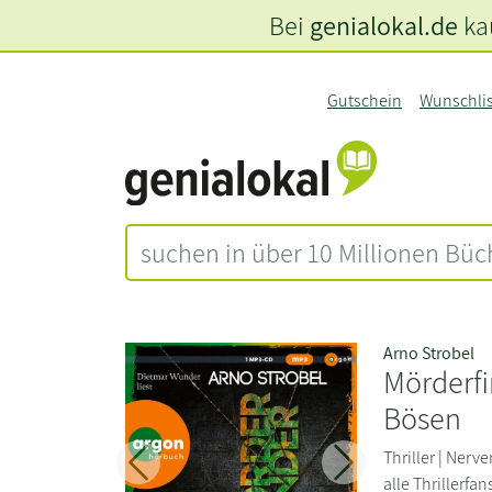
Bei
genialokal.de
kau
Gutschein
Wunschli
Arno Strobel
Mörderfi
Bösen
Thriller | Ner
Zurück
Weiter
alle Thrillerfa