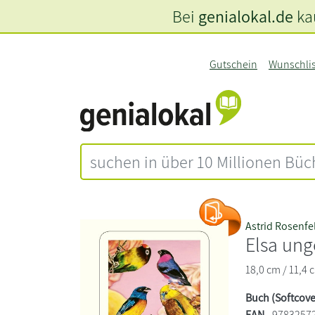
Bei
genialokal.de
kau
Gutschein
Wunschli
Astrid Rosenfe
Elsa un
18,0 cm / 11,4 
Buch (Softcove
EAN
9783257