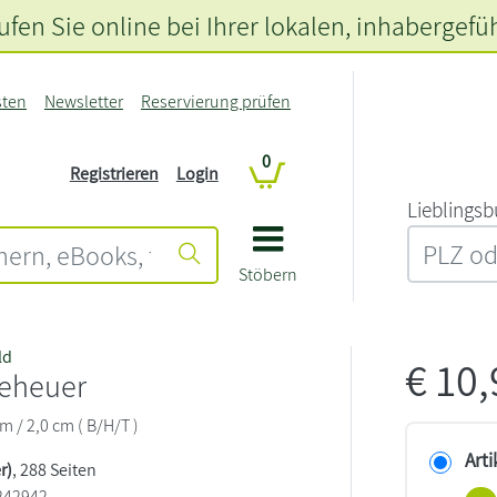
fen Sie online bei Ihrer lokalen
, inhabergefü
sten
Newsletter
Reservierung prüfen
0
Registrieren
Login
L‍i‍e‍b‍l‍i‍n‍g‍s‍b
Stöbern
ld
€
10
geheuer
cm / 2,0 cm ( B/H/T )
Arti
r)
, 288 Seiten
242942