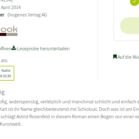
April 2014
ler
Diogenes Verlag AG
ffnen
Leseprobe herunterladen
Auf die Wu
 als:
Audio
€
20,95
ng
öpfig, widerspenstig, verletzlich und manchmal schlicht und einfach 
Karl ist ihr Name gleichbedeutend mit Schicksal. Doch was ist am E
h schlägt Astrid Rosenfeld in diesem Roman einen Bogen von einer 
Kunstwelt.