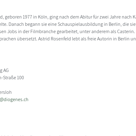
ld, geboren 1977 in Köln, ging nach dem Abitur für zwei Jahre nach K
te. Danach begann sie eine Schauspielausbildung in Berlin, die sie
ersen Jobs in der Filmbranche gearbeitet, unter anderem als Casteri
prachen übersetzt. Astrid Rosenfeld lebt als freie Autorin in Berlin u
ag AG
-Straße 100
ersloh
b@diogenes.ch