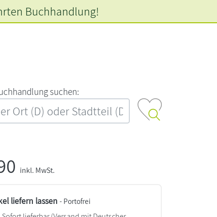
hrten
Buchhandlung!
‍u‍c‍h‍h‍a‍n‍d‍l‍u‍n‍g‍ ‍s‍u‍c‍h‍e‍n‍:‍
,90
inkl. MwSt.
kel liefern lassen
- Portofrei
Sofort lieferbar
(Versand mit Deutscher