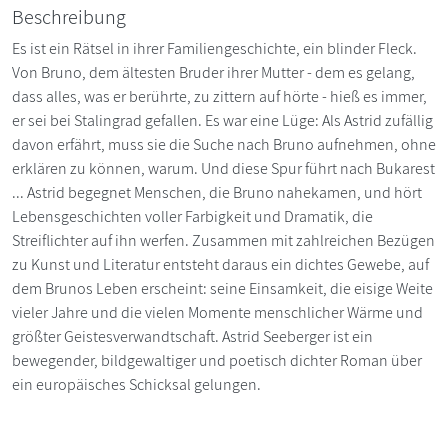
Beschreibung
Es ist ein Rätsel in ihrer Familiengeschichte, ein blinder Fleck.
Von Bruno, dem ältesten Bruder ihrer Mutter - dem es gelang,
dass alles, was er berührte, zu zittern auf hörte - hieß es immer,
er sei bei Stalingrad gefallen. Es war eine Lüge: Als Astrid zufällig
davon erfährt, muss sie die Suche nach Bruno aufnehmen, ohne
erklären zu können, warum. Und diese Spur führt nach Bukarest
... Astrid begegnet Menschen, die Bruno nahekamen, und hört
Lebensgeschichten voller Farbigkeit und Dramatik, die
Streiflichter auf ihn werfen. Zusammen mit zahlreichen Bezügen
zu Kunst und Literatur entsteht daraus ein dichtes Gewebe, auf
dem Brunos Leben erscheint: seine Einsamkeit, die eisige Weite
vieler Jahre und die vielen Momente menschlicher Wärme und
größter Geistesverwandtschaft. Astrid Seeberger ist ein
bewegender, bildgewaltiger und poetisch dichter Roman über
ein europäisches Schicksal gelungen.