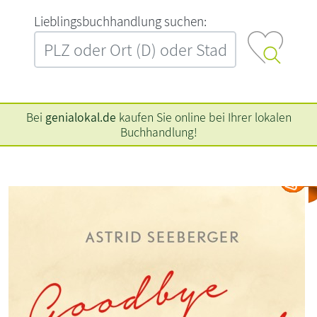
L‍i‍e‍b‍l‍i‍n‍g‍s‍b‍u‍c‍h‍h‍a‍n‍d‍l‍u‍n‍g‍ ‍s‍u‍c‍h‍e‍n‍:‍
Bei
genialokal.de
kaufen Sie online bei Ihrer lokalen
Buchhandlung!