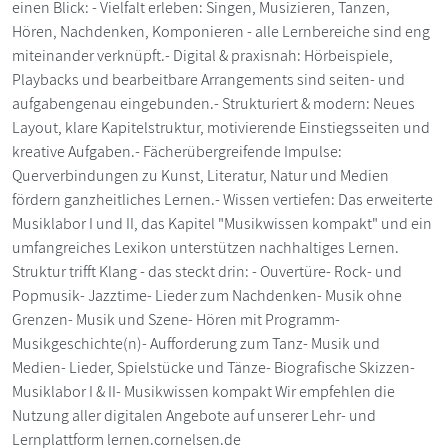
einen Blick: - Vielfalt erleben: Singen, Musizieren, Tanzen,
Hören, Nachdenken, Komponieren - alle Lernbereiche sind eng
miteinander verknüpft.- Digital & praxisnah: Hörbeispiele,
Playbacks und bearbeitbare Arrangements sind seiten- und
aufgabengenau eingebunden.- Strukturiert & modern: Neues
Layout, klare Kapitelstruktur, motivierende Einstiegsseiten und
kreative Aufgaben.- Fächerübergreifende Impulse:
Querverbindungen zu Kunst, Literatur, Natur und Medien
fördern ganzheitliches Lernen.- Wissen vertiefen: Das erweiterte
Musiklabor I und II, das Kapitel "Musikwissen kompakt" und ein
umfangreiches Lexikon unterstützen nachhaltiges Lernen.
Struktur trifft Klang - das steckt drin: - Ouvertüre- Rock- und
Popmusik- Jazztime- Lieder zum Nachdenken- Musik ohne
Grenzen- Musik und Szene- Hören mit Programm-
Musikgeschichte(n)- Aufforderung zum Tanz- Musik und
Medien- Lieder, Spielstücke und Tänze- Biografische Skizzen-
Musiklabor I & II- Musikwissen kompakt Wir empfehlen die
Nutzung aller digitalen Angebote auf unserer Lehr- und
Lernplattform lernen.cornelsen.de