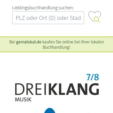
L‍i‍e‍b‍l‍i‍n‍g‍s‍b‍u‍c‍h‍h‍a‍n‍d‍l‍u‍n‍g‍ ‍s‍u‍c‍h‍e‍n‍:‍
Bei
genialokal.de
kaufen Sie online bei Ihrer lokalen
Buchhandlung!