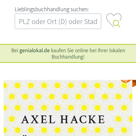
L‍i‍e‍b‍l‍i‍n‍g‍s‍b‍u‍c‍h‍h‍a‍n‍d‍l‍u‍n‍g‍ ‍s‍u‍c‍h‍e‍n‍:‍
Bei
genialokal.de
kaufen Sie online bei Ihrer lokalen
Buchhandlung!