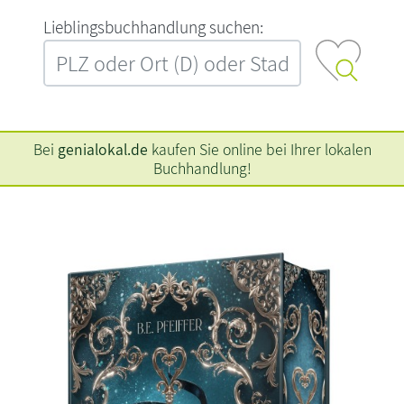
L‍i‍e‍b‍l‍i‍n‍g‍s‍b‍u‍c‍h‍h‍a‍n‍d‍l‍u‍n‍g‍ ‍s‍u‍c‍h‍e‍n‍:‍
Bei
genialokal.de
kaufen Sie online bei Ihrer lokalen
Buchhandlung!