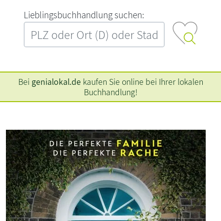
L‍i‍e‍b‍l‍i‍n‍g‍s‍b‍u‍c‍h‍h‍a‍n‍d‍l‍u‍n‍g‍ ‍s‍u‍c‍h‍e‍n‍:‍
Bei
genialokal.de
kaufen Sie online bei Ihrer lokalen
Buchhandlung!