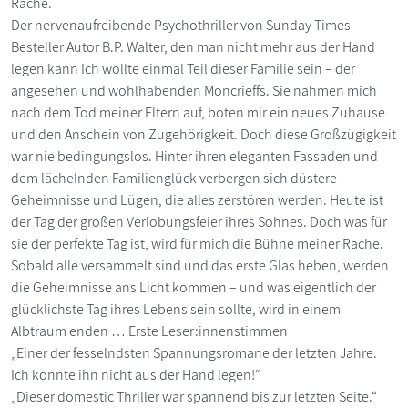
Rache.
Der nervenaufreibende Psychothriller von Sunday Times
Besteller Autor B.P. Walter, den man nicht mehr aus der Hand
legen kann Ich wollte einmal Teil dieser Familie sein – der
angesehen und wohlhabenden Moncrieffs. Sie nahmen mich
nach dem Tod meiner Eltern auf, boten mir ein neues Zuhause
und den Anschein von Zugehörigkeit. Doch diese Großzügigkeit
war nie bedingungslos. Hinter ihren eleganten Fassaden und
dem lächelnden Familienglück verbergen sich düstere
Geheimnisse und Lügen, die alles zerstören werden. Heute ist
der Tag der großen Verlobungsfeier ihres Sohnes. Doch was für
sie der perfekte Tag ist, wird für mich die Bühne meiner Rache.
Sobald alle versammelt sind und das erste Glas heben, werden
die Geheimnisse ans Licht kommen – und was eigentlich der
glücklichste Tag ihres Lebens sein sollte, wird in einem
Albtraum enden … Erste Leser:innenstimmen
„Einer der fesselndsten Spannungsromane der letzten Jahre.
Ich konnte ihn nicht aus der Hand legen!“
„Dieser domestic Thriller war spannend bis zur letzten Seite.“