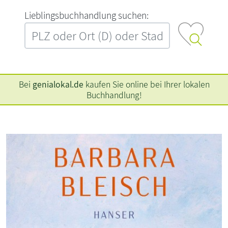
L‍i‍e‍b‍l‍i‍n‍g‍s‍b‍u‍c‍h‍h‍a‍n‍d‍l‍u‍n‍g‍ ‍s‍u‍c‍h‍e‍n‍:‍
Bei
genialokal.de
kaufen Sie online bei Ihrer lokalen
Buchhandlung!