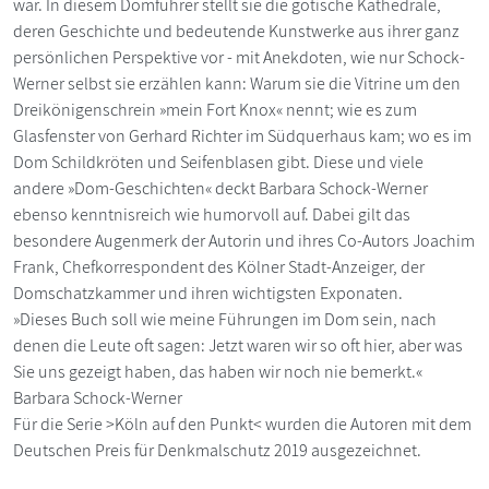
war. In diesem Domführer stellt sie die gotische Kathedrale,
deren Geschichte und bedeutende Kunstwerke aus ihrer ganz
persönlichen Perspektive vor - mit Anekdoten, wie nur Schock-
Werner selbst sie erzählen kann: Warum sie die Vitrine um den
Dreikönigenschrein »mein Fort Knox« nennt; wie es zum
Glasfenster von Gerhard Richter im Südquerhaus kam; wo es im
Dom Schildkröten und Seifenblasen gibt. Diese und viele
andere »Dom-Geschichten« deckt Barbara Schock-Werner
ebenso kenntnisreich wie humorvoll auf. Dabei gilt das
besondere Augenmerk der Autorin und ihres Co-Autors Joachim
Frank, Chefkorrespondent des Kölner Stadt-Anzeiger, der
Domschatzkammer und ihren wichtigsten Exponaten.
»Dieses Buch soll wie meine Führungen im Dom sein, nach
denen die Leute oft sagen: Jetzt waren wir so oft hier, aber was
Sie uns gezeigt haben, das haben wir noch nie bemerkt.«
Barbara Schock-Werner
Für die Serie >Köln auf den Punkt< wurden die Autoren mit dem
Deutschen Preis für Denkmalschutz 2019 ausgezeichnet.