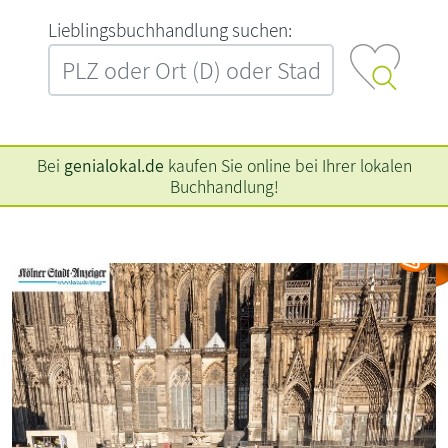
L‍i‍e‍b‍l‍i‍n‍g‍s‍b‍u‍c‍h‍h‍a‍n‍d‍l‍u‍n‍g‍ ‍s‍u‍c‍h‍e‍n‍:‍
Bei
genialokal.de
kaufen Sie online bei Ihrer lokalen
Buchhandlung!