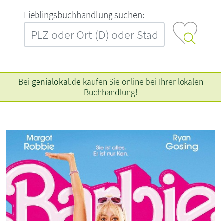
L‍i‍e‍b‍l‍i‍n‍g‍s‍b‍u‍c‍h‍h‍a‍n‍d‍l‍u‍n‍g‍ ‍s‍u‍c‍h‍e‍n‍:‍
Bei
genialokal.de
kaufen Sie online bei Ihrer lokalen
Buchhandlung!