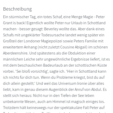
Beschreibung
Ein stürmischer Tag, ein totes Schaf, eine Menge Magie - Peter
Grant is back! Eigentlich wollte Peter nur Urlaub in Schottland
machen - besser gesagt: Beverley wollte das. Aber dank eines
Schafs mit ungeklärter Todesursache landet wenig später ein
Großteil der Londoner Magiepolizei sowie Peters Familie mit
erweitertem Anhang (nicht zuletzt Cousine Abigail) im schönen
Aberdeenshire. Und spätestens als die Obduktion einer
männlichen Leiche sehr ungewöhnliche Ergebnisse liefert, ist es
mit dem beschaulichen Badeurlaub an der schottischen Küste
vorbei. 'Sei bloß vorsichtig', sagte ich. 'Hier in Schottland kann
ich nichts für dich tun. Wenn du Probleme kriegst, bist du auf
dich allein gestellt.' Und weil das Universum Ironie über alles
liebt, kam in genau diesem Augenblick der Anruf von Abdul. Es
stellt sich heraus: Nicht nur in den Tiefen der See leben
unbekannte Wesen, auch am Himmel ist magisch einiges los.
Trotzdem hält keineswegs nur der spektakuläre Fall Peter auf