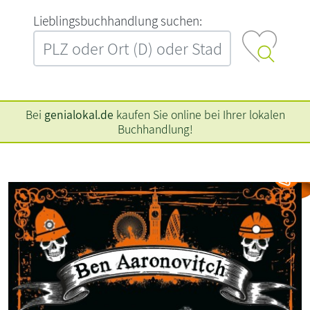
L‍i‍e‍b‍l‍i‍n‍g‍s‍b‍u‍c‍h‍h‍a‍n‍d‍l‍u‍n‍g‍ ‍s‍u‍c‍h‍e‍n‍:‍
Bei
genialokal.de
kaufen Sie online bei Ihrer lokalen
Buchhandlung!