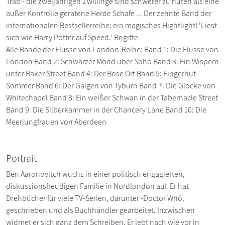
Trab - die zweijährigen Zwillinge sind schwerer zu hüten als eine
außer Kontrolle geratene Herde Schafe ... Der zehnte Band der
internationalen Bestsellerreihe: ein magisches Hightlight! 'Liest
sich wie Harry Potter auf Speed.' Brigitte
Alle Bände der Flüsse von London-Reihe: Band 1: Die Flüsse von
London Band 2: Schwarzer Mond über Soho Band 3: Ein Wispern
unter Baker Street Band 4: Der Böse Ort Band 5: Fingerhut-
Sommer Band 6: Der Galgen von Tyburn Band 7: Die Glocke von
Whitechapel Band 8: Ein weißer Schwan in der Tabernacle Street
Band 9: Die Silberkammer in der Chancery Lane Band 10: Die
Meerjungfrauen von Aberdeen
Portrait
Ben Aaronovitch wuchs in einer politisch engagierten,
diskussionsfreudigen Familie in Nordlondon auf. Er hat
Drehbücher für viele TV-Serien, darunter -Doctor Whö,
geschrieben und als Buchhändler gearbeitet. Inzwischen
widmet er sich ganz dem Schreiben. Er lebt nach wie vor in