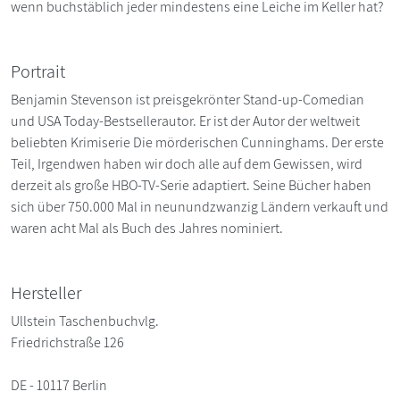
wenn buchstäblich jeder mindestens eine Leiche im Keller hat?
Portrait
Benjamin Stevenson ist preisgekrönter Stand-up-Comedian
und USA Today-Bestsellerautor. Er ist der Autor der weltweit
beliebten Krimiserie Die mörderischen Cunninghams. Der erste
Teil, Irgendwen haben wir doch alle auf dem Gewissen, wird
derzeit als große HBO-TV-Serie adaptiert. Seine Bücher haben
sich über 750.000 Mal in neunundzwanzig Ländern verkauft und
waren acht Mal als Buch des Jahres nominiert.
Hersteller
Ullstein Taschenbuchvlg.
Friedrichstraße 126
DE - 10117 Berlin